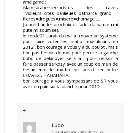
amalgame :
islam=arabe=terroristes des caves
=violeurs=cites=banlieues=patriarca=grand
freres=drogues=.misere=chomage…… .
(fourest under prochoix et fadela la hamara mi
pute mi soumise).
le cercle21 aurait du mal a trouver un systeme
pour faire voter les arabo -musulmans en
2012 , bon courage a vous y a du boulot , mais
bon pas besoin de moi pour perdre la gauche
bobo de delanoyer sera la , pour reussir a
faire passer sarkozy avec un coup de main de
besancenot le mytho qui aurait rencontre
CHAVEZ , HAHAHAHA.
bon courage a vous sympatisant de SR vous
avez du pain sur la planche pour 2012 .
Ludo
1 septembre 2008 at 18:52