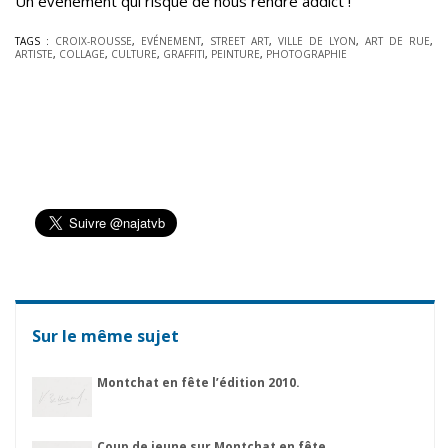
Un événement qui risque de nous rendre addict !
TAGS :
CROIX-ROUSSE
,
EVÉNEMENT
,
STREET ART
,
VILLE DE LYON
,
ART DE RUE
,
ARTISTE
,
COLLAGE
,
CULTURE
,
GRAFFITI
,
PEINTURE
,
PHOTOGRAPHIE
Sur le même sujet
Montchat en fête l’édition 2010.
Coup de jeune sur Montchat en fête