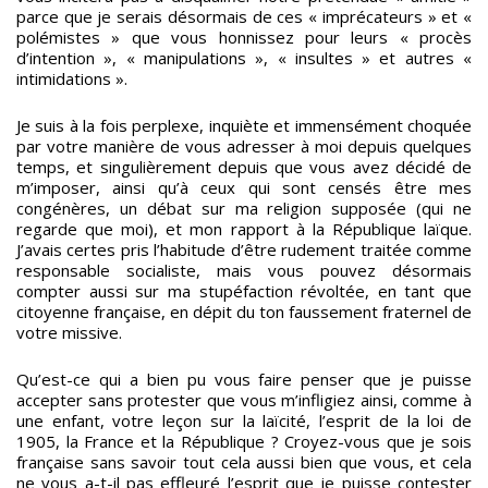
parce que je serais désormais de ces « imprécateurs » et «
polémistes » que vous honnissez pour leurs « procès
d’intention », « manipulations », « insultes » et autres «
intimidations ».
Je suis à la fois perplexe, inquiète et immensément choquée
par votre manière de vous adresser à moi depuis quelques
temps, et singulièrement depuis que vous avez décidé de
m’imposer, ainsi qu’à ceux qui sont censés être mes
congénères, un débat sur ma religion supposée (qui ne
regarde que moi), et mon rapport à la République laïque.
J’avais certes pris l’habitude d’être rudement traitée comme
responsable socialiste, mais vous pouvez désormais
compter aussi sur ma stupéfaction révoltée, en tant que
citoyenne française, en dépit du ton faussement fraternel de
votre missive.
Qu’est-ce qui a bien pu vous faire penser que je puisse
accepter sans protester que vous m’infligiez ainsi, comme à
une enfant, votre leçon sur la laïcité, l’esprit de la loi de
1905, la France et la République ? Croyez-vous que je sois
française sans savoir tout cela aussi bien que vous, et cela
ne vous a-t-il pas effleuré l’esprit que je puisse contester