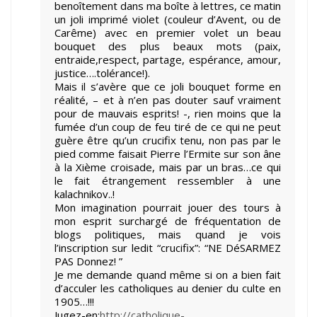
benoîtement dans ma boîte à lettres, ce matin
un joli imprimé violet (couleur d’Avent, ou de
Carême) avec en premier volet un beau
bouquet des plus beaux mots (paix,
entraide,respect, partage, espérance, amour,
justice….tolérance!).
Mais il s’avère que ce joli bouquet forme en
réalité, – et à n’en pas douter sauf vraiment
pour de mauvais esprits! -, rien moins que la
fumée d’un coup de feu tiré de ce qui ne peut
guère être qu’un crucifix tenu, non pas par le
pied comme faisait Pierre l’Ermite sur son âne
à la Xième croisade, mais par un bras…ce qui
le fait étrangement ressembler à une
kalachnikov..!
Mon imagination pourrait jouer des tours à
mon esprit surchargé de fréquentation de
blogs politiques, mais quand je vois
l’inscription sur ledit “crucifix”: “NE DéSARMEZ
PAS Donnez! ”
Je me demande quand même si on a bien fait
d’acculer les catholiques au denier du culte en
1905…!!!
Jugez-en:
http://catholique-