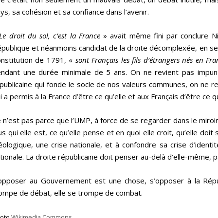
ys, sa cohésion et sa confiance dans l’avenir.
Le droit du sol, c’est la France
» avait même fini par conclure Ni
publique et néanmoins candidat de la droite décomplexée, en se
nstitution de 1791, «
sont Français les fils d’étrangers nés en Fra
ndant une durée minimale de 5 ans. On ne revient pas impuné
publicaine qui fonde le socle de nos valeurs communes, on ne re
i a permis à la France d’être ce qu’elle et aux Français d’être ce qu
 n’est pas parce que l’UMP, à force de se regarder dans le miroir 
us qui elle est, ce qu’elle pense et en quoi elle croit, qu’elle doit
éologique, une crise nationale, et à confondre sa crise d’identit
tionale. La droite républicaine doit penser au-delà d’elle-même, pa
opposer au Gouvernement est une chose, s’opposer à la Répu
ompe de débat, elle se trompe de combat.
oto
Wikimedia Commons