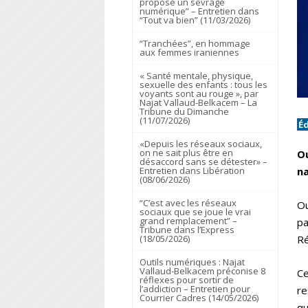
propose un sevrage
numérique” – Entretien dans
“Tout va bien” (11/03/2026)
“Tranchées”, en hommage
aux femmes iraniennes
« Santé mentale, physique,
sexuelle des enfants : tous les
voyants sont au rouge », par
Najat Vallaud-Belkacem – La
Tribune du Dimanche
(11/07/2026)
É
«Depuis les réseaux sociaux,
on ne sait plus être en
Ou
désaccord sans se détester» –
na
Entretien dans Libération
(08/06/2026)
“C’est avec les réseaux
Ou
sociaux que se joue le vrai
grand remplacement” –
pa
Tribune dans l’Express
Ré
(18/05/2026)
Outils numériques : Najat
Vallaud-Belkacem préconise 8
Ce
réflexes pour sortir de
l’addiction – Entretien pour
re
Courrier Cadres (14/05/2026)
qu