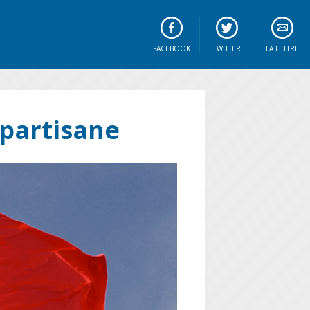
FACEBOOK
TWITTER
LA LETTRE
é partisane