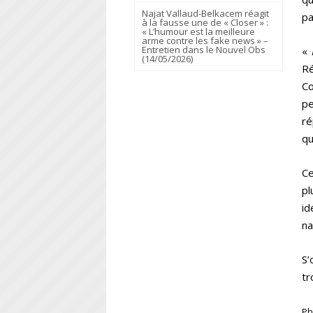
Najat Vallaud-Belkacem réagit
pa
à la fausse une de « Closer » :
« L’humour est la meilleure
arme contre les fake news » –
Entretien dans le Nouvel Obs
«
(14/05/2026)
Ré
Co
pe
ré
qu
Ce
pl
id
na
S’
tr
Ph