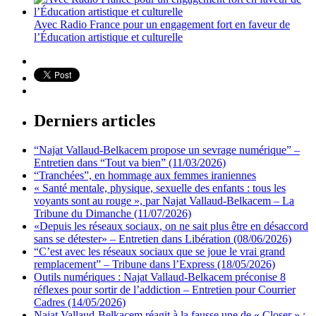
Avec Radio France pour un engagement fort en faveur de
l’Éducation artistique et culturelle
Derniers articles
“Najat Vallaud-Belkacem propose un sevrage numérique” –
Entretien dans “Tout va bien” (11/03/2026)
“Tranchées”, en hommage aux femmes iraniennes
« Santé mentale, physique, sexuelle des enfants : tous les
voyants sont au rouge », par Najat Vallaud-Belkacem – La
Tribune du Dimanche (11/07/2026)
«Depuis les réseaux sociaux, on ne sait plus être en désaccord
sans se détester» – Entretien dans Libération (08/06/2026)
“C’est avec les réseaux sociaux que se joue le vrai grand
remplacement” – Tribune dans l’Express (18/05/2026)
Outils numériques : Najat Vallaud-Belkacem préconise 8
réflexes pour sortir de l’addiction – Entretien pour Courrier
Cadres (14/05/2026)
Najat Vallaud-Belkacem réagit à la fausse une de « Closer » :