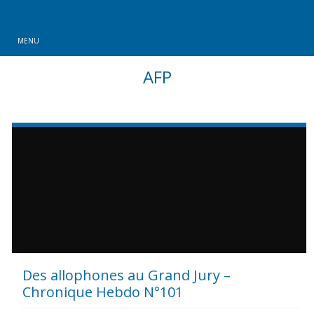
MENU
AFP
Des allophones au Grand Jury –
Chronique Hebdo N°101