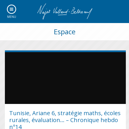
MENU
Espace
Tunisie, Ariane 6, stratégie maths, écoles
rurales, évaluation… – Chronique hebdo
n°14