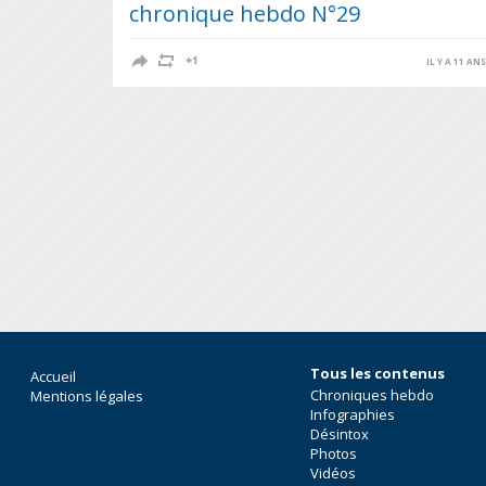
chronique hebdo N°29
IL Y A 11 AN
Tous les contenus
Accueil
Chroniques hebdo
Mentions légales
Infographies
Désintox
Photos
Vidéos