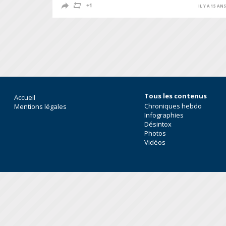
IL Y A 15 AN
Tous les contenus
Accueil
Chroniques hebdo
Mentions légales
Infographies
Désintox
Photos
Vidéos