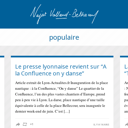
populaire
Le presse lyonnaise revient sur “A
L
la Confluence on y danse”
“
Article extrait de Lyon-Actualites.fr Inauguration de la place
Ar
nautique : à la Confluence, “On y danse” Le quartier de la
: 
Confluence, l’un des plus vastes chantiers d’Europe, prend
fo
peu à peu vie à Lyon. La darse, place nautique d’une taille
pa
équivalente à celle de la place Bellecour, sera inaugurée le
év
dernier week-end de juin. C’est […]
an
IL Y A 16 ANS