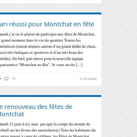
ari réussi pour Montchat en fête
medi j’ai eu le plaisir de participer aux fêtes de Montchat,
 grand moment dans la vie du quartier. Toutes les
nérations étaient réunies autour d’un grand défilé de chars,
activités ludiques et sportives et d’un très beau feu
artifice. En bref, pari réussi pour la nouvelle équipe
ganisatrice “Montchat en fête”. Je vous invite […]
IL Y A 16 ANS
e renouveau des fêtes de
ontchat
medi 12 juin il n’y aura pas que la coupe du monde de
otball sur les lèvres des montchatois! Tous les habitants du
artier auront à cœur de célébrer les Fêtes de Montchat.