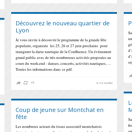
S
Découvrez le nouveau quartier de
P
Lyon
Sa
un
Je vous invite à découvrir le programme de la grande fête
gé
populaire, organisée les 25, 26 et 27 juin prochains pour
d’
inaugurer la darse nautique de la Confluence. Un événement
d’
grand public avec de très nombreuses activités proposées au
or
cours du week-end : danses, concerts, activités nautiques, …
Toutes les informations dans ce pdf.
IL Y A 16 ANS
S
L
Coup de jeune sur Montchat en
M
fête
Sa
fo
Les nombreux acteurs du tissus associatif montchatois
qu