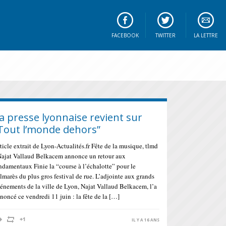
FACEBOOK
TWITTER
LA LETTRE
a presse lyonnaise revient sur
Tout l’monde dehors”
ticle extrait de Lyon-Actualités.fr Fête de la musique, tlmd
Najat Vallaud Belkacem annonce un retour aux
ndamentaux Finie la “course à l’échalotte” pour le
lmarès du plus gros festival de rue. L’adjointe aux grands
énements de la ville de Lyon, Najat Vallaud Belkacem, l’a
noncé ce vendredi 11 juin : la fête de la […]
IL Y A 16 ANS