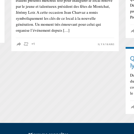
étaient présents mercredi soir pour inaugurer le local rénové
Dé
par le jeune et talentueux président des fêtes de Montchat,
pr
Jérémy Loir. A cette occasion Jean Charvaz a remis
Pr
symboliquement les clés de ce local à la nouvelle
génération. Un moment très émouvant pour celui qui
organise l’événement depuis […]
S
IL Y A 16 ANS
Q
l
Du
du
co
le