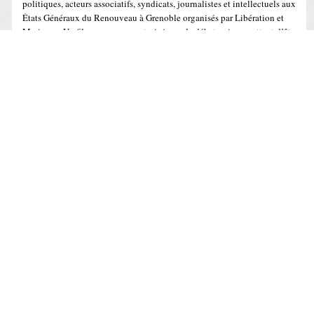
politiques, acteurs associatifs, syndicats, journalistes et intellectuels aux
États Généraux du Renouveau à Grenoble organisés par Libération et
Marianne. Un fil rouge pour ces trois jours de débat qui promettent d’être
passionnants: une République pour tous. Samedi matin, j’interviendrai
pour ma part aux côtés de François Dubet, […]
IL Y A 16 ANS
Message de Jean-Louis Bianco, Gaëtan
Gorce, Najat Vallaud-Belkacem
Cher(e)s ami(e)s, cher(e)s camarades, Nous venons de présenter
le « contrat socialiste» et de ratifier les listes pour les élections
régionales, enjeu essentiel pour notre pays alors que l’État UMP mène
des politiques destructrices de lien social. Désormais, notre premier et
principal combat est de garder nos Régions et d’en gagner davantage
pour mener sur le terrains […]
IL Y A 17 ANS