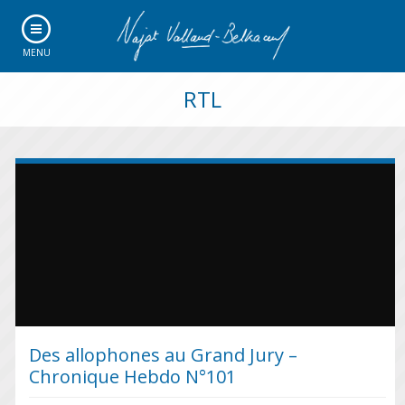
MENU
RTL
Des allophones au Grand Jury –
Chronique Hebdo N°101