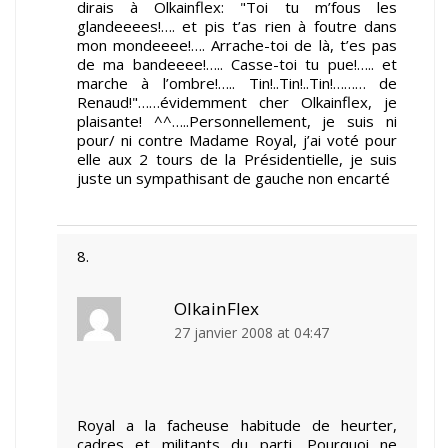
dirais à Olkainflex: "Toi tu m’fous les
glandeeees!…. et pis t’as rien à foutre dans
mon mondeeee!…. Arrache-toi de là, t’es pas
de ma bandeeee!….. Casse-toi tu pue!….. et
marche à l’ombre!….. Tin!..Tin!..Tin!……… de
Renaud!"……évidemment cher Olkainflex, je
plaisante! ^^…..Personnellement, je suis ni
pour/ ni contre Madame Royal, j’ai voté pour
elle aux 2 tours de la Présidentielle, je suis
juste un sympathisant de gauche non encarté
OlkainFlex
27 janvier 2008 at 04:47
Royal a la facheuse habitude de heurter,
cadres et militants du parti. Pourquoi ne