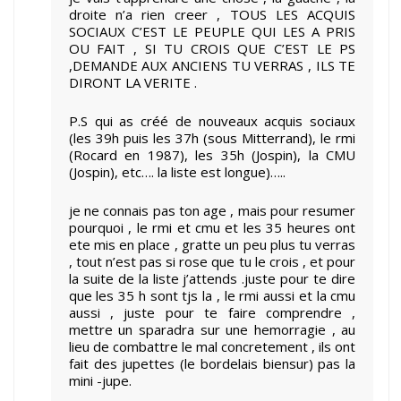
droite n’a rien creer , TOUS LES ACQUIS
SOCIAUX C’EST LE PEUPLE QUI LES A PRIS
OU FAIT , SI TU CROIS QUE C’EST LE PS
,DEMANDE AUX ANCIENS TU VERRAS , ILS TE
DIRONT LA VERITE .
P.S qui as créé de nouveaux acquis sociaux
(les 39h puis les 37h (sous Mitterrand), le rmi
(Rocard en 1987), les 35h (Jospin), la CMU
(Jospin), etc…. la liste est longue)…..
je ne connais pas ton age , mais pour resumer
pourquoi , le rmi et cmu et les 35 heures ont
ete mis en place , gratte un peu plus tu verras
, tout n’est pas si rose que tu le crois , et pour
la suite de la liste j’attends .juste pour te dire
que les 35 h sont tjs la , le rmi aussi et la cmu
aussi , juste pour te faire comprendre ,
mettre un sparadra sur une hemorragie , au
lieu de combattre le mal concretement , ils ont
fait des jupettes (le bordelais biensur) pas la
mini -jupe.