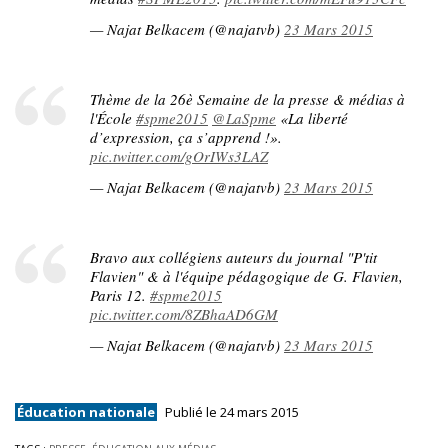
— Najat Belkacem (@najatvb)
23 Mars 2015
Thème de la 26è Semaine de la presse & médias à
l'École
#spme2015
@LaSpme
«La liberté
d’expression, ça s’apprend !».
pic.twitter.com/gOrIWs3LAZ
— Najat Belkacem (@najatvb)
23 Mars 2015
Bravo aux collégiens auteurs du journal "P'tit
Flavien" & à l'équipe pédagogique de G. Flavien,
Paris 12.
#spme2015
pic.twitter.com/8ZBhaAD6GM
— Najat Belkacem (@najatvb)
23 Mars 2015
Éducation nationale
Publié le 24 mars 2015