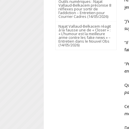
Outils numériques : Najat
Vallaud-Belkacem préconise 8
je
réflexes pour sortir de
l’addiction – Entretien pour
Courrier Cadres (14/05/2026)
“
J
Najat Vallaud-Belkacem réagit
su
à la fausse une de « Closer » :
« L’humour est la meilleure
arme contre les fake news » –
Entretien dans le Nouvel Obs
“
I
(14/05/2026)
fa
“
P
en
Qu
pa
Ce
mo
De