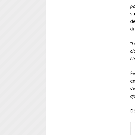
pa
su
de
ci
“
L
cl
ét
Év
en
s’
aj
Dé