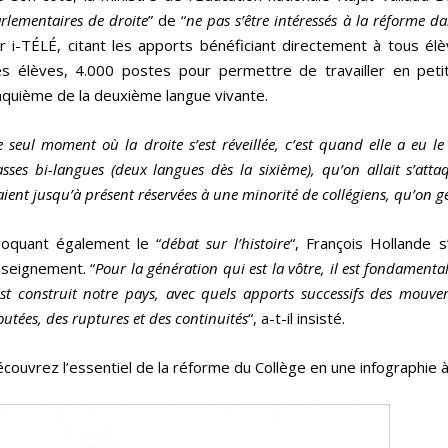
rlementaires de droite
” de “
ne pas s’être intéressés à la réforme 
r i-TÉLÉ, citant les apports bénéficiant directement à tous é
s élèves, 4.000 postes pour permettre de travailler en pet
nquième de la deuxième langue vivante.
e seul moment où la droite s’est réveillée, c’est quand elle a eu
asses bi-langues (deux langues dès la sixième), qu’on allait s’atta
aient jusqu’à présent réservées à une minorité de collégiens, qu’on g
oquant également le “
débat sur l’histoire
“, François Hollande s
seignement. “
Pour la génération qui est la vôtre, il est fondamen
est construit notre pays, avec quels apports successifs des mouve
outées, des ruptures et des continuités
“, a-t-il insisté.
couvrez l’essentiel de la réforme du Collège en une infographie à