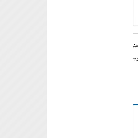
Av
TA