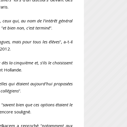
aris.
, ceux qui, au nom de l’intérêt général
 “
et bien non, c’est terminé
“.
ngues, mais pour tous les élèves
“, a-t-il
 2012.
ès la cinquième et, s’ils le choisissent
nt Hollande.
ielles qui étaient aujourd’hui proposées
 collégiens
“.
 “
savent bien que ces options étaient le
l encore souligné.
Belkacem a reproché “
notamment aux