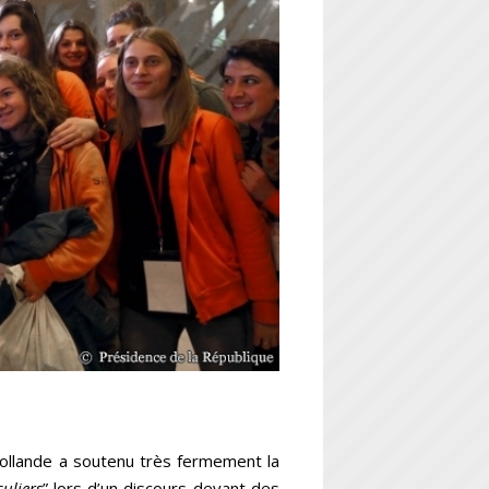
Hollande a soutenu très fermement la
culiers
” lors d’un discours devant des