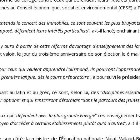
unes au Conseil économique, social et environnemental (CESE) à P
’entends le concert des immobiles, ce sont souvent les plus bruyants
pposé, défendent leurs intérêts particuliers
“, a-t-il lancé, enchaînant:
l y aura à partir de cette réforme davantage d’enseignement des la
it valoir, le jour du troisième anniversaire de son élection le 6 mai
our ceux qui veulent apprendre l’allemand, ils pourront l’apprendre d
 première langue, dès le cours préparatoire
“, a poursuivi le préside
ant au latin et au grec, ce sont, selon lui, des “
disciplines essent
r options” et qui s’inscriront désormais “dans le parcours des jeunes
ux qui “
défendent avec la plus grande énergie
” ces enseignements
yen d’accéder à certains établissements plutôt qu’à d’autres
“, a-t-i
 son côté, la ministre de l’Éducation nationale Najat Vallaud-