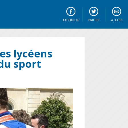
FACEBOOK
TWITTER
LA LETTRE
des lycéens
du sport