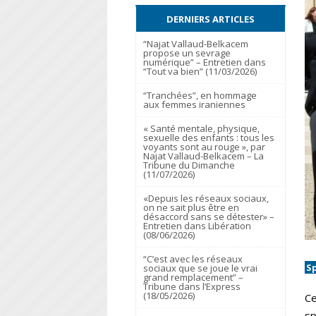
DERNIERS ARTICLES
“Najat Vallaud-Belkacem
propose un sevrage
numérique” – Entretien dans
“Tout va bien” (11/03/2026)
“Tranchées”, en hommage
aux femmes iraniennes
« Santé mentale, physique,
sexuelle des enfants : tous les
voyants sont au rouge », par
Najat Vallaud-Belkacem – La
Tribune du Dimanche
(11/07/2026)
«Depuis les réseaux sociaux,
on ne sait plus être en
désaccord sans se détester» –
Entretien dans Libération
(08/06/2026)
“C’est avec les réseaux
S
sociaux que se joue le vrai
grand remplacement” –
Tribune dans l’Express
(18/05/2026)
Ce
sp