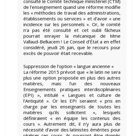
consulté le Comité technique ministériel (CTM)
de l’enseignement quand une réforme modifie
les « méthodes de travail des administrations,
établissements ou services » et d’avoir « une
incidence sur les personnels ». Or, le comité
n’a pas été consulté et cet oubli fâcheux
pourrait enrayer la mécanique de Mme
Vallaud-Belkacem ! Le Conseil d’État a en effet
considéré, jeudi 26 juin, que le recours pour
excès de pouvoir était recevable.
Suppression de l’option « langue ancienne »
La réforme 2015 prévoit que « le latin ne sera
plus une option proposée en plus des autres
matières, mais l’un des nouveaux
Enseignements pratiques interdisciplinaires
(EPI) », intitulé « Langues et culture de
l’Antiquité ». Or les EPI seraient « pris en
charge par les enseignants de toutes les
matières qu’ils sollicitent », lesquels
définiraient « en équipe les contenus des
cours ». Autrement dit, il n’y aura plus de
nécessité d’avoir des latinistes émérites pour
réaliser ces cours, ils pourront être donnés