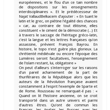
européennes, et le flou d’un ce tain nombre
de dispositions sur les enseignements
interdisciplinaires ». Et le prédécesseur de
Najat VallaudBelkacem d’ajouter : « En tuant le
latin et le grec, on piétine l’égalité des chances
» car, au contraire de tout élitisme, elles
constituent « le ciment de la démocratie (…) Et
à travers le saccage de l’héritage gréco-latin,
c’est la langue et les lettres françaises qu’on
assassine, prévient François Bayrou. En
histoire, le topo n’est guère plus glorieux. La
chrétienté médiévale ou encore l’époque des
Lumières seront facultatives, l’enseignement
de l’islam restant, lui, obligatoire »
On peut d’ailleurs s’interroger sur les raisons
d’un pareil acharnement de la part de
thuriféraires de la République alors que les
auteurs de la Révolution française avaient
constamment à l’esprit l’exemple de Sparte et
de Rome. Rousseau ne remarquait-il pas : «
Quand on lit l’histoire ancienne, on se croit
transporté dans un autre univers et parmi
d’autres êtres. Qu’ont de commun les
Français, les Anglais, les Russes avec les