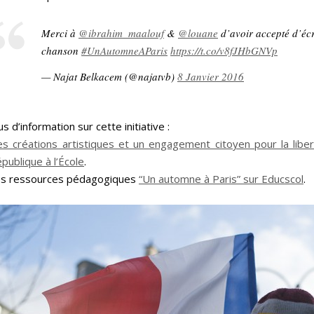
Merci à
@ibrahim_maalouf
&
@louane
d’avoir accepté d’écr
chanson
#UnAutomneAParis
https://t.co/v8fJHbGNVp
— Najat Belkacem (@najatvb)
8 Janvier 2016
us d’information sur cette initiative :
s créations artistiques et un engagement citoyen pour la liber
publique à l’École
.
s ressources pédagogiques
“Un automne à Paris” sur Educscol
.