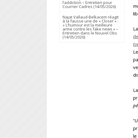
l’addiction – Entretien pour
m
Courrier Cadres (14/05/2026)
li
Najat Vallaud-Belkacem réagit
à la fausse une de « Closer » :
« L’humour est la meilleure
La
arme contre les fake news » –
Entretien dans le Nouvel Obs
de
(14/05/2026)
to
Le
pa
ve
di
La
pr
pé
“
U
pr
le