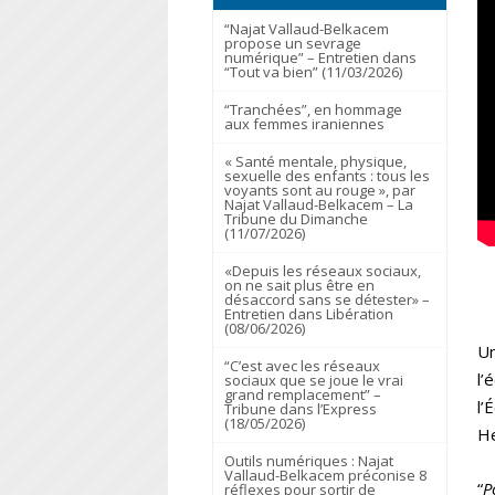
“Najat Vallaud-Belkacem
propose un sevrage
numérique” – Entretien dans
“Tout va bien” (11/03/2026)
“Tranchées”, en hommage
aux femmes iraniennes
« Santé mentale, physique,
sexuelle des enfants : tous les
voyants sont au rouge », par
Najat Vallaud-Belkacem – La
Tribune du Dimanche
(11/07/2026)
«Depuis les réseaux sociaux,
on ne sait plus être en
désaccord sans se détester» –
Entretien dans Libération
(08/06/2026)
Un
“C’est avec les réseaux
l’
sociaux que se joue le vrai
grand remplacement” –
l’
Tribune dans l’Express
(18/05/2026)
H
Outils numériques : Najat
Vallaud-Belkacem préconise 8
“
P
réflexes pour sortir de