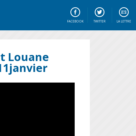
FACEBOOK
TWITTER
LA LETTRE
et Louane
11janvier