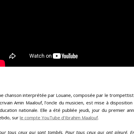
e chanson interprétée par Louane, composée par le trompettist
écrivain Amin Maalouf, l’oncle du musicien, est mise à dispositio
Éducation nationale. Elle a été publiée jeudi, jour du premier ann
ebdo, sur
le compte YouTube d’Ibrahim Maalouf
.
our tous ceux qui sont tombés, Pour tous ceux qui ont pleuré, E