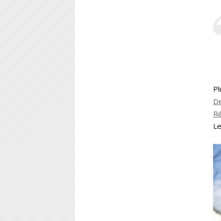
Pl
De
Ré
Le