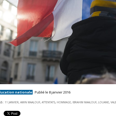
ducation nationale
Publié le 8 janvier 2016
GS :
11 JANVIER
,
AMIN MAALOUF
,
ATTENTATS
,
HOMMAGE
,
IBRAHIM MAALOUF
,
LOUANE
,
VAL