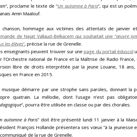
ain
“, proclame le texte de “
Un automne à Paris
“, qui est un poèm
banais Amin Maalouf.
 chanson, hommage aux victimes des attentats de janvier 
mande de Najat Vallaud-Belkacem qui souhaitait une “
œuvre sym
us les élèves
“
, précise la rue de Grenelle.
s enseignants peuvent trouver sur une
page du portail éduscol
u
r l’Orchestre national de France et la Maîtrise de Radio France, 
rsion libre de droits interprétée par la jeune Louane, 18 ans,
sques en France en 2015.
 musique démarre par une strophe sans paroles, donnant la pos
opre quatrain. La mélodie, dont l’usage n’est pas obligato
dagogique
“, pourra être utilisée en classe ou par des chorales.
n automne à Paris
” doit être présenté lundi 11 janvier à la Mais
ésident François Hollande présentera ses vœux “à la jeunesse e
 communiqué de la rue de Grenelle.