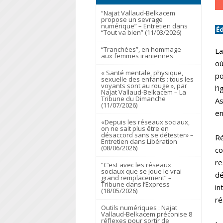
“Najat Vallaud-Belkacem
propose un sevrage
numérique” – Entretien dans
É
“Tout va bien” (11/03/2026)
“Tranchées”, en hommage
La
aux femmes iraniennes
où
« Santé mentale, physique,
po
sexuelle des enfants : tous les
voyants sont au rouge », par
l’
Najat Vallaud-Belkacem – La
Tribune du Dimanche
As
(11/07/2026)
en
«Depuis les réseaux sociaux,
on ne sait plus être en
désaccord sans se détester» –
Ré
Entretien dans Libération
(08/06/2026)
co
re
“C’est avec les réseaux
sociaux que se joue le vrai
dé
grand remplacement” –
Tribune dans l’Express
in
(18/05/2026)
ré
Outils numériques : Najat
Vallaud-Belkacem préconise 8
réflexes pour sortir de