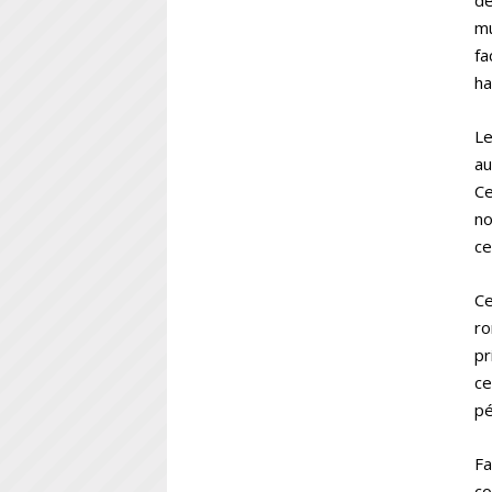
dé
mu
fa
ha
Le
au
Ce
no
ce
Ce
ro
pr
ce
pé
Fa
co