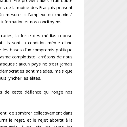
mation. Elle provient aussi d’un doute
ins de la moitié des Français pensent
On mesure ici l’ampleur du chemin à
d’information et nos concitoyens.
craties, la force des médias repose
t. Ils sont la condition même d’une
er les bases d’un compromis politique
ntasme complotiste, arrêtons de nous
rtiques : aucun pays ne s’est jamais
s démocraties sont malades, mais que
is lyncher les élites.
ts de cette défiance qui ronge nos
ement, de sombrer collectivement dans
rrit le rejet, et le rejet aboutit à la