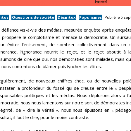
ditos
Questions de société
Désintox
Populismes
Publié le 5 se
 défiance vis-à-vis des médias, mesurée enquête après enquête
 prospère le complotisme et menace la démocratie. Un sursaut 
ur éviter l’enlisement, de sombrer collectivement dans un ce
ignorance, l’ignorance nourrit le rejet, et le rejet aboutit à
sumons de dire que oui, nos démocraties sont malades, mais qu
 nous contentons de blâmer puis lyncher les élites.
gulièrement, de nouveaux chiffres choc, ou de nouvelles pol
nstater la profondeur du fossé qui se creuse entre le « peupl
sponsables politiques et les médias. Nous déplorons alors à l’u
mocratie, nous nous lamentons sur notre sort de démocrates in
tégrité, de « dire la vérité », nous nous épuisons en « pédag
sultat, il faut le dire, pour le moins contrasté.