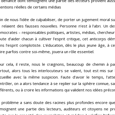
 défiance dont témoignent une partie des lecteurs provient auss
tentions réelles de certains médias
in de nous l’idée de culpabiliser, de porter un jugement moral su
 relaient des fausses nouvelles. Personne n’est à l’abri. Un d
mocrates – responsables politiques, artistes, médias, chercheur
ute d’aider chacun à cultiver l’esprit critique, cet anticorps 
ns l’esprit complotiste. L’éducation, dès le plus jeune âge, à 
ire parfois contre soi-même, jouera un rôle essentiel.
ur cela, il reste, nous le craignons, beaucoup de chemin à pa
rtout, alors tous les interlocuteurs se valent, tout est mis su
cueillie avec la même suspicion. Faute d’avoir le temps, l’atte
ntrôler, on a alors tendance à se replier sur la sphère connue, s
fférents, ou à croire les informations qui valident nos idées préc
 problème a sans doute des racines plus profondes encore que l
moignent une partie des lecteurs, auditeurs et citoyens ne p