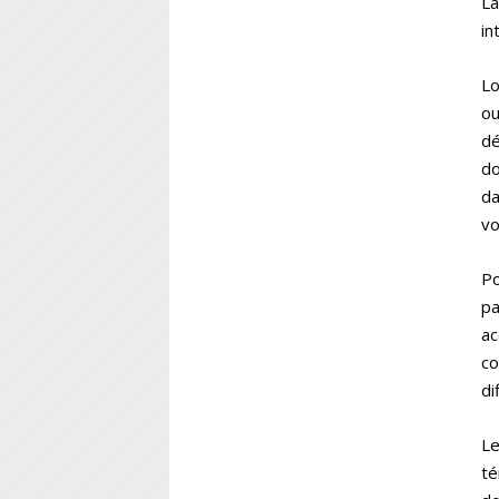
La
in
Lo
ou
dé
do
da
vo
Po
pa
ac
co
di
Le
té