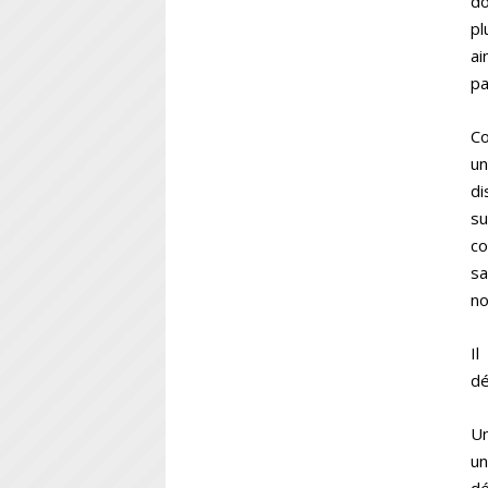
do
pl
ai
pa
Co
un
di
su
co
sa
no
Il
dé
Un
un