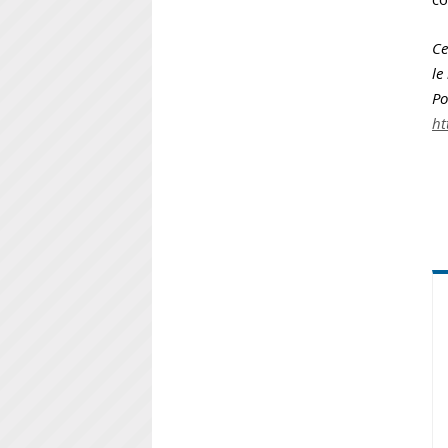
Ce
le
Po
ht