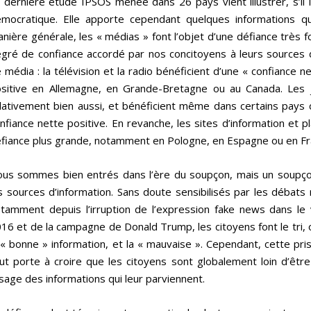
 dernière étude IPSOS menée dans 26 pays vient illustrer, s’il le
mocratique. Elle apporte cependant quelques informations qui
nière générale, les « médias » font l’objet d’une défiance très f
gré de confiance accordé par nos concitoyens à leurs sources d’
 média : la télévision et la radio bénéficient d’une « confiance ne
sitive en Allemagne, en Grande-Bretagne ou au Canada. Les 
lativement bien aussi, et bénéficient même dans certains pays 
nfiance nette positive. En revanche, les sites d’information et p
fiance plus grande, notamment en Pologne, en Espagne ou en F
us sommes bien entrés dans l’ère du soupçon, mais un soupçon
s sources d’information. Sans doute sensibilisés par les débats
tamment depuis l’irruption de l’expression fake news dans le 
16 et de la campagne de Donald Trump, les citoyens font le tri, o
 « bonne » information, et la « mauvaise ». Cependant, cette pri
ut porte à croire que les citoyens sont globalement loin d’êt
usage des informations qui leur parviennent.