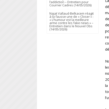
La
l’addiction – Entretien pour
Courrier Cadres (14/05/2026)
dé
ma
Najat Vallaud-Belkacem réagit
à la fausse une de « Closer » :
de
« L’humour est la meilleure
arme contre les fake news » –
de
Entretien dans le Nouvel Obs
(14/05/2026)
po
re
co
dé
No
le
no
20
la
to
l’