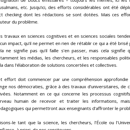
signation de boucs émissaires – toujours les mêmes, ici les i
sulmans, etc. Jusqu’ici, des efforts considérables ont été d
ct checking dont les rédactions se sont dotées. Mais ces effor
uteur du problème.
s travaux en sciences cognitives et en sciences sociales tenden
cun impact, qu’il ne permet en rien de rétablir ce qui a été brisé 
la ne signifie pas qu’il faille s’en passer, mais cela signifie
tamment les médias, les chercheurs, et les responsables politiq
la dans l’élaboration de solutions concertées et collectives.
t effort doit commencer par une compréhension approfondie 
nge nos démocraties, grâce à des travaux d’universitaires, de ch
ivées. Notamment en ce qui concerne les processus cognitif
rveau humain de recevoir et traiter les informations, mai
dagogiques qui permettront aux enseignants d’affronter le prob
isons-le tant que la science, les chercheurs, l’École ou l’Univ
nfiance, à priori, de nos concitoyens.