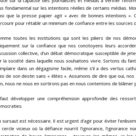
ute sur la capacité des journalistes et médias à vérifier l’infor
us fondamental sur les intentions réelles de certains médias. Mo
nsi que la presse papier agit « avec de bonnes intentions ». 
rcourir pour rétablir un minimum de confiance entre les sources 
mme toutes les institutions qui sont les piliers de nos démo
iquement sur la confiance que nos concitoyens leurs accorden
scussion collective, d’un débat démocratique susceptible de jet
r la société dans laquelle nous souhaitons vivre. Sortons du fa
mplaire dans un dégagisme facile, même s’il a des vertus catha
isi de son destin sans « élites ». Assumons de dire que oui, no
n, nous ne nous en sortirons pas en nous contentons de blâmer pu
 faut développer une compréhension approfondie des ressor
mocraties.
 sursaut est nécessaire. Il est urgent d’agir pour éviter l’enlis
 cercle vicieux où la défiance nourrit l’ignorance, l’ignorance nou