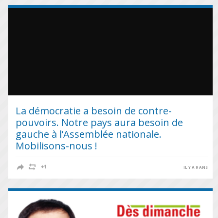
La démocratie a besoin de contre-
pouvoirs. Notre pays aura besoin de
gauche à l’Assemblée nationale.
Mobilisons-nous !
IL Y A 9 ANS