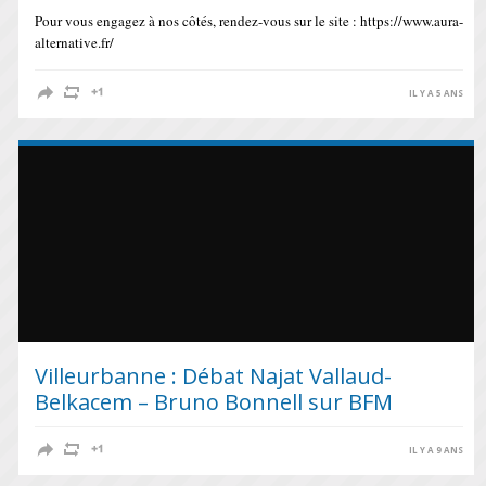
Pour vous engagez à nos côtés, rendez-vous sur le site : https://www.aura-
alternative.fr/
IL Y A 5 ANS
Villeurbanne : Débat Najat Vallaud-
Belkacem – Bruno Bonnell sur BFM
IL Y A 9 ANS