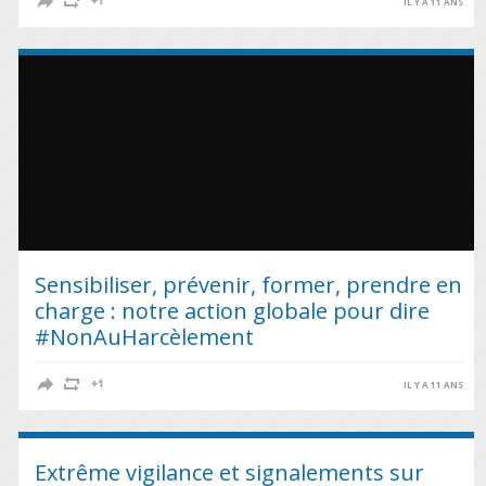
IL Y A 11 ANS
Sensibiliser, prévenir, former, prendre en
charge : notre action globale pour dire
#NonAuHarcèlement
IL Y A 11 ANS
Extrême vigilance et signalements sur