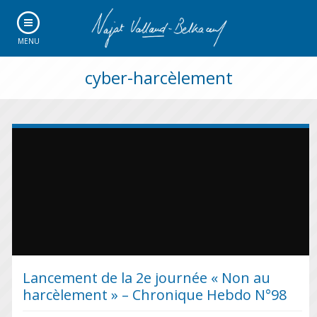
MENU
cyber-harcèlement
Lancement de la 2e journée « Non au
harcèlement » – Chronique Hebdo N°98