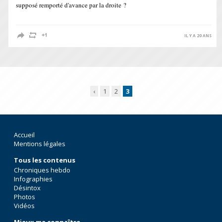
supposé remporté d'avance par la droite ?
IL Y A 20 ANS
‹
1
2
3
Accueil
Mentions légales
Tous les contenus
Chroniques hebdo
Infographies
Désintox
Photos
Vidéos