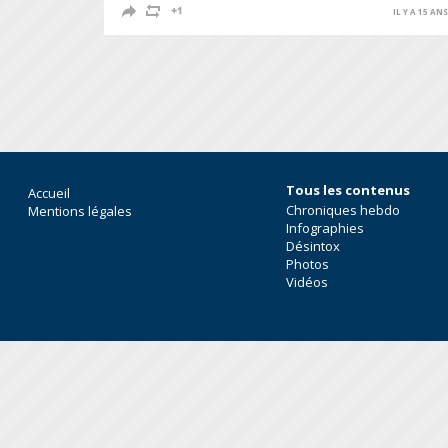
IL Y A 15 AN
Tous les contenus
Accueil
Chroniques hebdo
Mentions légales
Infographies
Désintox
Photos
Vidéos