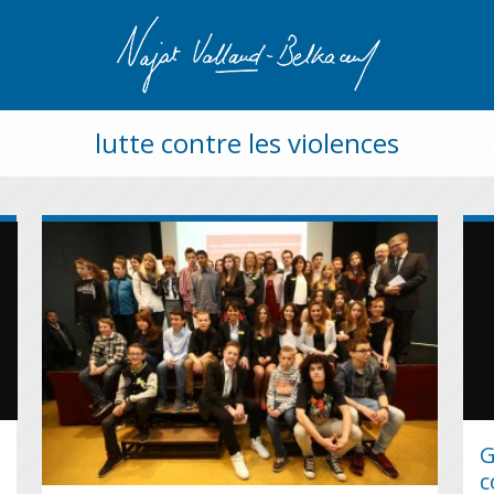
lutte contre les violences
G
c