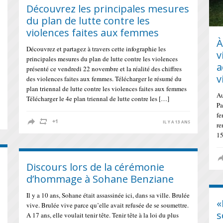
Découvrez les principales mesures
du plan de lutte contre les
violences faites aux femmes
À
Découvrez et partagez à travers cette infographie les
v
principales mesures du plan de lutte contre les violences
a
présenté ce vendredi 22 novembre et la réalité des chiffres
v
des violences faites aux femmes. Télécharger le résumé du
plan triennal de lutte contre les violences faites aux femmes
Au
Télécharger le 4e plan triennal de lutte contre les […]
Pa
fe
S
IL Y A 13 ANS
re
15
Discours lors de la cérémonie
d’hommage à Sohane Benziane
Il y a 10 ans, Sohane était assassinée ici, dans sa ville. Brulée
«
vive. Brulée vive parce qu’elle avait refusée de se soumettre.
s
A 17 ans, elle voulait tenir tête. Tenir tête à la loi du plus