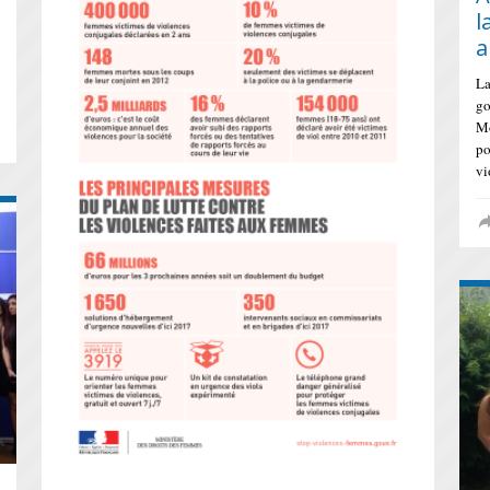
l
a
La
go
Mo
S
po
vi