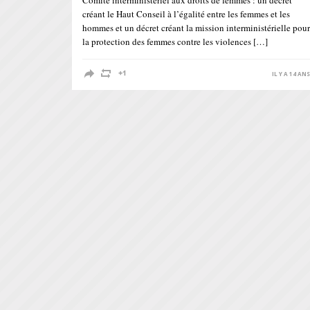
Comité interministériel aux droits de femmes : un décret
créant le Haut Conseil à l’égalité entre les femmes et les
hommes et un décret créant la mission interministérielle pour
la protection des femmes contre les violences […]
IL Y A 14 AN