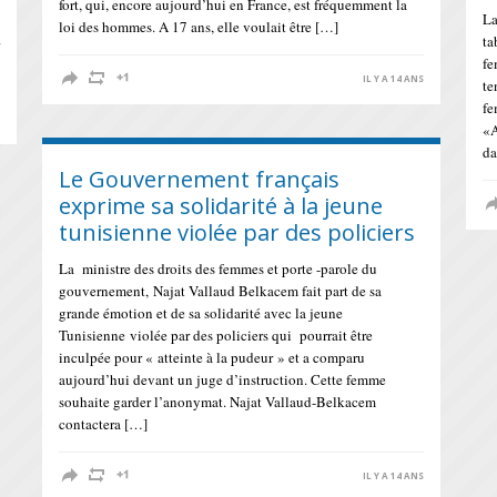
fort, qui, encore aujourd’hui en France, est fréquemment la
La
loi des hommes. A 17 ans, elle voulait être […]
ta
fe
IL Y A 14 ANS
te
fe
S
«A
da
Le Gouvernement français
exprime sa solidarité à la jeune
tunisienne violée par des policiers
La ministre des droits des femmes et porte -parole du
gouvernement, Najat Vallaud Belkacem fait part de sa
grande émotion et de sa solidarité avec la jeune
Tunisienne violée par des policiers qui pourrait être
inculpée pour « atteinte à la pudeur » et a comparu
aujourd’hui devant un juge d’instruction. Cette femme
souhaite garder l’anonymat. Najat Vallaud-Belkacem
contactera […]
IL Y A 14 ANS