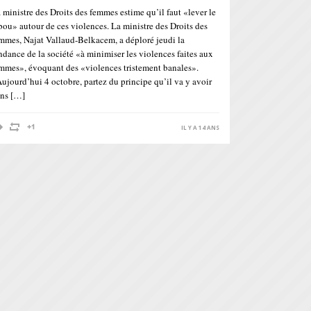
 ministre des Droits des femmes estime qu’il faut «lever le
bou» autour de ces violences. La ministre des Droits des
mmes, Najat Vallaud-Belkacem, a déploré jeudi la
ndance de la société «à minimiser les violences faites aux
mmes», évoquant des «violences tristement banales».
ujourd’hui 4 octobre, partez du principe qu’il va y avoir
ns […]
IL Y A 14 ANS