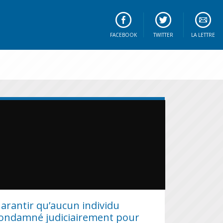
FACEBOOK
TWITTER
LA LETTRE
arantir qu’aucun individu
ondamné judiciairement pour