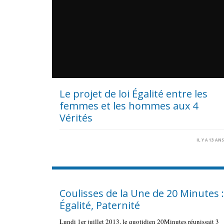
Le projet de loi Égalité entre les
femmes et les hommes aux 4
Vérités
IL Y A 13 AN
Coulisses de la Une de 20 Minutes :
Égalité, Paternité
Lundi 1er juillet 2013, le quotidien 20Minutes réunissait 3