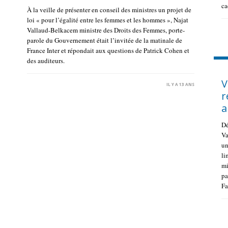
ca
À la veille de présenter en conseil des ministres un projet de
loi « pour l’égalité entre les femmes et les hommes », Najat
Vallaud-Belkacem ministre des Droits des Femmes, porte-
parole du Gouvernement était l’invitée de la matinale de
France Inter et répondait aux questions de Patrick Cohen et
des auditeurs.
S
V
IL Y A 13 ANS
r
a
Dé
Va
un
li
mi
pa
Fa