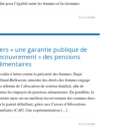
dre pour l’égalité entre les femmes et les hommes.
IL Y A 13 ANS
ers « une garantie publique de
ecouvrement » des pensions
limentaires
cidée à lutter contre la précarité des femmes, Najat
llaud-Belkacem, ministre des droits des femmes engage
e réforme de l’allocation de soutien familial, afin de
miter les impayés de pensions alimentaires. En parallèle, la
nistre mise sur un meilleur recouvrement des sommes dues
r le parent défaillant, grâce aux Caisses d’Allocations
miliales (CAF). Une expérimentation […]
IL Y A 13 ANS