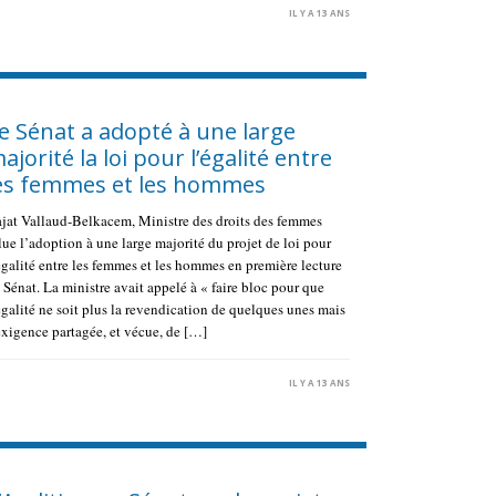
IL Y A 13 ANS
e Sénat a adopté à une large
ajorité la loi pour l’égalité entre
es femmes et les hommes
jat Vallaud-Belkacem, Ministre des droits des femmes
lue l’adoption à une large majorité du projet de loi pour
égalité entre les femmes et les hommes en première lecture
 Sénat. La ministre avait appelé à « faire bloc pour que
égalité ne soit plus la revendication de quelques unes mais
exigence partagée, et vécue, de […]
IL Y A 13 ANS