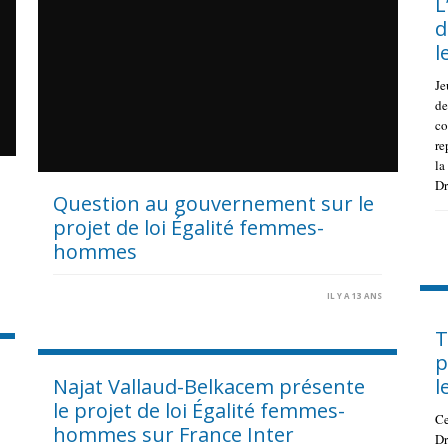
L
d
l
Je
de
co
re
la
Dr
Question au gouvernement sur le
projet de loi Égalité femmes-
hommes
S
IL Y A 13 ANS
T
p
Najat Vallaud-Belkacem présente
l
le projet de loi Égalité femmes-
Ce
hommes sur France Inter
Dr