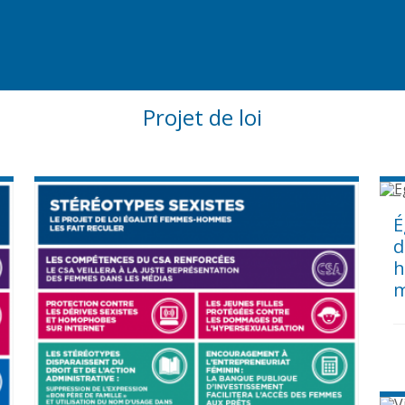
Projet de loi
É
d
h
m