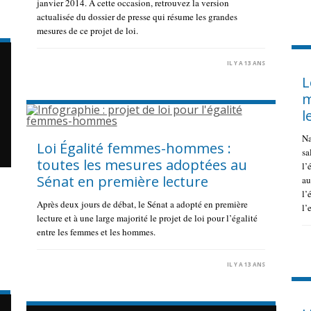
janvier 2014. A cette occasion, retrouvez la version
S
actualisée du dossier de presse qui résume les grandes
mesures de ce projet de loi.
IL Y A 13 ANS
L
m
l
Na
Loi Égalité femmes-hommes :
sa
toutes les mesures adoptées au
l’
Sénat en première lecture
au
l’
Après deux jours de débat, le Sénat a adopté en première
l’
lecture et à une large majorité le projet de loi pour l’égalité
entre les femmes et les hommes.
S
IL Y A 13 ANS