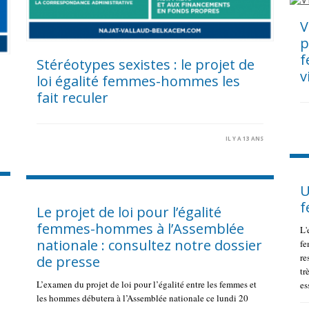
V
p
f
Stéréotypes sexistes : le projet de
v
loi égalité femmes-hommes les
fait reculer
S
IL Y A 13 ANS
U
f
Le projet de loi pour l’égalité
femmes-hommes à l’Assemblée
L'
nationale : consultez notre dossier
fe
re
de presse
tr
L’examen du projet de loi pour l’égalité entre les femmes et
es
les hommes débutera à l’Assemblée nationale ce lundi 20