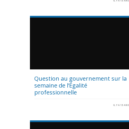
IL Y A 13 AN
Question au gouvernement sur la
semaine de l’Égalité
professionnelle
IL Y A 13 AN