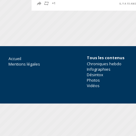
IL Y A 15 AN
Tous les contenus
Accueil
Chroniques hebdo
Mentions légales
Infographies
Désintox
Photos
Vidéos