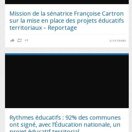
Mission de la sénatrice Françoise Cartron
sur la mise en place des projets éducatifs
territoriaux – Reportage
IL Y A 10 ANS
Rythmes éducatifs : 92% des communes
ont signé, avec l’Éducation nationale, un
projet éducatif territorial