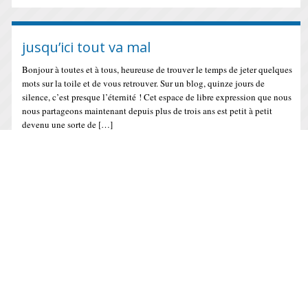
jusqu’ici tout va mal
Bonjour à toutes et à tous, heureuse de trouver le temps de jeter quelques
mots sur la toile et de vous retrouver. Sur un blog, quinze jours de
silence, c’est presque l’éternité ! Cet espace de libre expression que nous
nous partageons maintenant depuis plus de trois ans est petit à petit
devenu une sorte de […]
IL Y A 17 ANS
Taxe carbone à 17 euros: rien ne va plus !
COMMUNIQUE de Najat VALLAUD BELKACEM, Adjointe au Maire de
Lyon, Conseillère générale du Rhône, Porte parole de Ségolène Royal.
Taxe carbone à 17 euros: rien ne va plus ! L’arbitrage de Nicolas Sarkozy
est un aveu d’échec sur tous les plans. D’abord parce que le chef de l’Etat
refuse explicitement d’assumer sa décision en niant une vérité […]