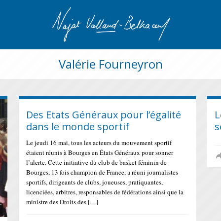
Valérie Fourneyron
Des Etats Généraux pour l’égalité
L
dans le monde sportif
s
Le jeudi 16 mai, tous les acteurs du mouvement sportif
étaient réunis à Bourges en États Généraux pour sonner
l’alerte. Cette initiative du club de basket féminin de
Bourges, 13 fois champion de France, a réuni journalistes
sportifs, dirigeants de clubs, joueuses, pratiquantes,
licenciées, arbitres, responsables de fédérations ainsi que la
ministre des Droits des […]