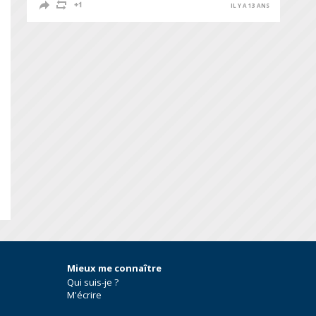
IL Y A 13 ANS
S
Mieux me connaître
Qui suis-je ?
M'écrire