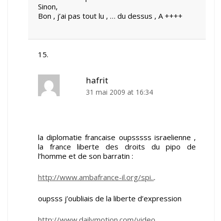
Sinon,
Bon , j’ai pas tout lu , … du dessus , A ++++
hafrit
31 mai 2009 at 16:34
la diplomatie francaise oupsssss israelienne ,
la france liberte des droits du pipo de
l’homme et de son barratin :
http://www.ambafrance-il.org/spi..
.
oupsss j’oubliais de la liberte d’expression
http://www.dailymotion.com/video..
.