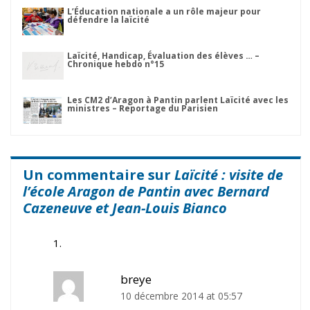
L’Éducation nationale a un rôle majeur pour
défendre la laïcité
Laïcité, Handicap, Évaluation des élèves … –
Chronique hebdo n°15
Les CM2 d’Aragon à Pantin parlent Laïcité avec les
ministres – Reportage du Parisien
Un commentaire sur
Laïcité : visite de
l’école Aragon de Pantin avec Bernard
Cazeneuve et Jean-Louis Bianco
breye
10 décembre 2014 at 05:57