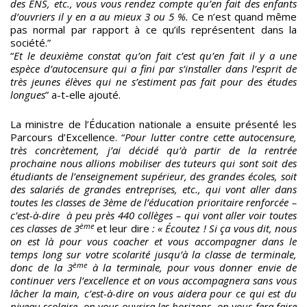
des ENS, etc., vous vous rendez compte qu’en fait des enfants
d’ouvriers il y en a au mieux 3 ou 5 %.
Ce n’est quand même
pas normal par rapport à ce qu’ils représentent dans la
société.”
“
Et le deuxième constat qu’on fait c’est qu’en fait il y a une
espèce d’autocensure qui a fini par s’installer dans l’esprit de
très jeunes élèves qui ne s’estiment pas fait pour des études
longues
” a-t-elle ajouté.
La ministre de l’Éducation nationale a ensuite présenté les
Parcours d’Excellence. “
Pour lutter contre cette autocensure,
très concrètement, j’ai décidé qu’à partir de la rentrée
prochaine nous allions mobiliser des tuteurs qui sont soit des
étudiants de l’enseignement supérieur, des grandes écoles, soit
des salariés de grandes entreprises, etc., qui vont aller dans
toutes les classes de 3ème de l’éducation prioritaire renforcée –
c’est-à-dire à peu près 440 collèges – qui vont aller voir toutes
ème
ces classes de 3
et leur dire
: « Écoutez ! Si ça vous dit, nous
on est là pour vous coacher et vous accompagner dans le
temps long sur votre scolarité jusqu’à la classe de terminale,
ème
donc de la 3
à la terminale, pour vous donner envie de
continuer vers l’excellence et on vous accompagnera sans vous
lâcher la main, c’est-à-dire on vous aidera pour ce qui est du
niveau scolaire, on vous ouvrira les horizons, on vous fera faire