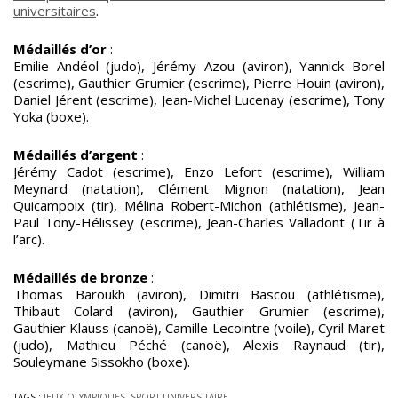
universitaires
.
Médaillés d’or
:
Emilie Andéol (judo), Jérémy Azou (aviron), Yannick Borel
(escrime), Gauthier Grumier (escrime), Pierre Houin (aviron),
Daniel Jérent (escrime), Jean-Michel Lucenay (escrime), Tony
Yoka (boxe).
Médaillés d’argent
:
Jérémy Cadot (escrime), Enzo Lefort (escrime), William
Meynard (natation), Clément Mignon (natation), Jean
Quicampoix (tir), Mélina Robert-Michon (athlétisme), Jean-
Paul Tony-Hélissey (escrime), Jean-Charles Valladont (Tir à
l’arc).
Médaillés de bronze
:
Thomas Baroukh (aviron), Dimitri Bascou (athlétisme),
Thibaut Colard (aviron), Gauthier Grumier (escrime),
Gauthier Klauss (canoë), Camille Lecointre (voile), Cyril Maret
(judo), Mathieu Péché (canoë), Alexis Raynaud (tir),
Souleymane Sissokho (boxe).
TAGS :
JEUX OLYMPIQUES
,
SPORT UNIVERSITAIRE