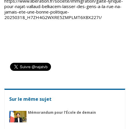
https://www.liberation.fr/societe/immigration/gaite-lyrique-
pour-najat-vallaud-belkacem-laisser-des-gens-a-la-rue-na-
jamais-ete-une-bonne-politique-
20250318_H7ZH4G2WXRE5ZMPLMT6XBX227I/
Sur le même sujet
Mémorandum pour l’École de demain