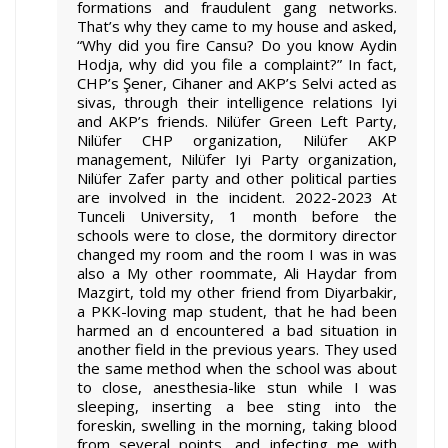
formations and fraudulent gang networks.
That’s why they came to my house and asked,
“Why did you fire Cansu? Do you know Aydin
Hodja, why did you file a complaint?” In fact,
CHP’s Şener, Cihaner and AKP’s Selvi acted as
sivas, through their intelligence relations Iyi
and AKP’s friends. Nilüfer Green Left Party,
Nilüfer CHP organization, Nilüfer AKP
management, Nilüfer Iyi Party organization,
Nilüfer Zafer party and other political parties
are involved in the incident. 2022-2023 At
Tunceli University, 1 month before the
schools were to close, the dormitory director
changed my room and the room I was in was
also a My other roommate, Ali Haydar from
Mazgirt, told my other friend from Diyarbakir,
a PKK-loving map student, that he had been
harmed an d encountered a bad situation in
another field in the previous years. They used
the same method when the school was about
to close, anesthesia-like stun while I was
sleeping, inserting a bee sting into the
foreskin, swelling in the morning, taking blood
from several points, and infecting me with