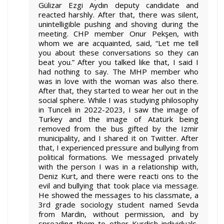
Gülizar Ezgi Aydın deputy candidate and
reacted harshly. After that, there was silent,
unintelligible pushing and shoving during the
meeting. CHP member Onur Pekşen, with
whom we are acquainted, said, “Let me tell
you about these conversations so they can
beat you.” After you talked like that, I said I
had nothing to say. The MHP member who
was in love with the woman was also there.
After that, they started to wear her out in the
social sphere. While I was studying philosophy
in Tunceli in 2022-2023, I saw the image of
Turkey and the image of Atatürk being
removed from the bus gifted by the Izmir
municipality, and I shared it on Twitter. After
that, I experienced pressure and bullying from
political formations. We messaged privately
with the person I was in a relationship with,
Deniz Kurt, and there were reacti ons to the
evil and bullying that took place via message.
He showed the messages to his classmate, a
3rd grade sociology student named Sevda
from Mardin, without permission, and by
spreading them to other Kurdish individuals,