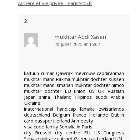
carrière et vie privée - ParisActu.fr
mukhtar Abdi Xasan
20 juillet 2025 at 15:02
kaltuun cumar Qawrax mevrouw cabdirahman
mukhtar mann Raxma mukhtar dochter Xussen
mukhtar mann ismahan mukhtar dochter nimco
mukhtar dochter EU union US UK Russian
Japan shina Thailand Filipinos suodi Arabia
Ukraine
inaternational handicap famalia zwisarlands
deutschland Belgium france Hollande Dublin
card passport ierland Anmeesty
visa code family Somalia in Paris
city Brussel city centre EU US Congress
Senate military cabinet Green card ierland UN