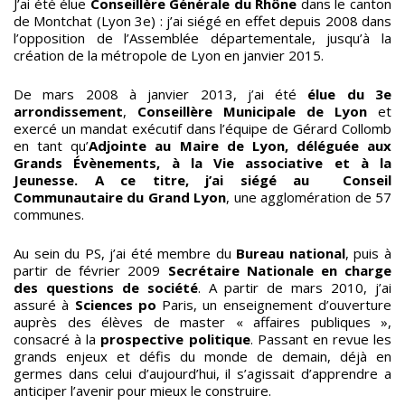
J’ai été élue
Conseillère Générale du Rhône
dans le canton
de Montchat (Lyon 3e) : j’ai siégé en effet depuis 2008 dans
l’opposition de l’Assemblée départementale, jusqu’à la
création de la métropole de Lyon en janvier 2015.
De mars 2008 à janvier 2013, j’ai été
élue du 3e
arrondissement
,
Conseillère Municipale de Lyon
et
exercé un mandat exécutif dans l’équipe de Gérard Collomb
en tant qu’
Adjointe au Maire de Lyon, déléguée aux
Grands Évènements, à la Vie associative et à la
Jeunesse. A ce titre, j’ai siégé au Conseil
Communautaire du Grand Lyon
, une agglomération de 57
communes.
Au sein du PS, j’ai été membre du
Bureau national
, puis à
partir de février 2009
Secrétaire Nationale en charge
des questions de société
. A partir de mars 2010, j’ai
assuré à
Sciences po
Paris, un enseignement d’ouverture
auprès des élèves de master « affaires publiques »,
consacré à la
prospective politique
. Passant en revue les
grands enjeux et défis du monde de demain, déjà en
germes dans celui d’aujourd’hui, il s’agissait d’apprendre a
anticiper l’avenir pour mieux le construire.