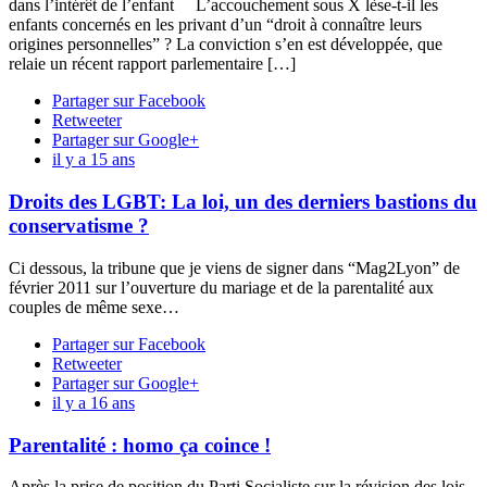
dans l’intérêt de l’enfant L’accouchement sous X lèse-t-il les
enfants concernés en les privant d’un “droit à connaître leurs
origines personnelles” ? La conviction s’en est développée, que
relaie un récent rapport parlementaire […]
Partager sur Facebook
Retweeter
Partager sur Google+
il y a 15 ans
Droits des LGBT: La loi, un des derniers bastions du
conservatisme ?
Ci dessous, la tribune que je viens de signer dans “Mag2Lyon” de
février 2011 sur l’ouverture du mariage et de la parentalité aux
couples de même sexe…
Partager sur Facebook
Retweeter
Partager sur Google+
il y a 16 ans
Parentalité : homo ça coince !
Après la prise de position du Parti Socialiste sur la révision des lois