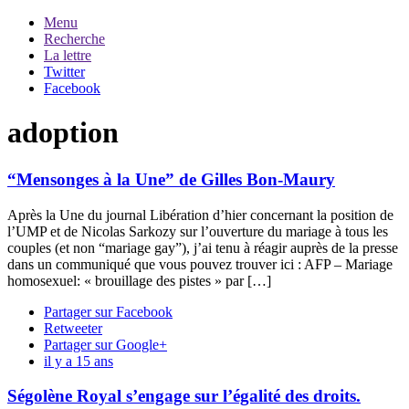
Menu
Recherche
La lettre
Twitter
Facebook
adoption
“Mensonges à la Une” de Gilles Bon-Maury
Après la Une du journal Libération d’hier concernant la position de
l’UMP et de Nicolas Sarkozy sur l’ouverture du mariage à tous les
couples (et non “mariage gay”), j’ai tenu à réagir auprès de la presse
dans un communiqué que vous pouvez trouver ici : AFP – Mariage
homosexuel: « brouillage des pistes » par […]
Partager sur Facebook
Retweeter
Partager sur Google+
il y a 15 ans
Ségolène Royal s’engage sur l’égalité des droits.