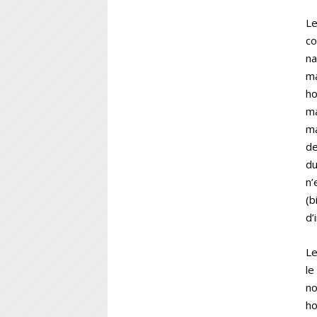
Le
co
na
ma
ho
ma
ma
de
du
n’
(b
d’
Le
le
no
ho