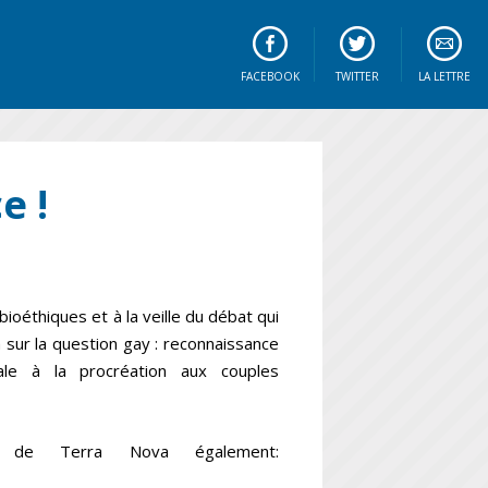
FACEBOOK
TWITTER
LA LETTRE
e !
 bioéthiques et à la veille du débat qui
a sur
la question gay : reconnaissance
cale à la procréation aux couples
 de Terra Nova également: