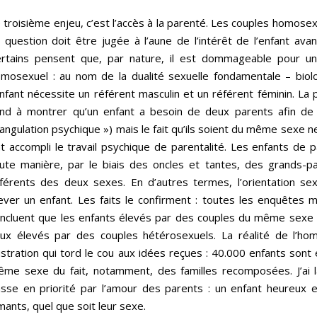
 troisième enjeu, c’est l’accès à la parenté. Les couples homosex
 question doit être jugée à l’aune de l’intérêt de l’enfant av
rtains pensent que, par nature, il est dommageable pour un
mosexuel : au nom de la dualité sexuelle fondamentale – biolog
enfant nécessite un référent masculin et un référent féminin. La p
nd à montrer qu’un enfant a besoin de deux parents afin de 
iangulation psychique ») mais le fait qu’ils soient du même sexe ne
t accompli le travail psychique de parentalité. Les enfants d
ute manière, par le biais des oncles et tantes, des grands-p
férents des deux sexes. En d’autres termes, l’orientation sex
ever un enfant. Les faits le confirment : toutes les enquêtes
ncluent que les enfants élevés par des couples du même sexe s
ux élevés par des couples hétérosexuels. La réalité de l’hom
lustration qui tord le cou aux idées reçues : 40.000 enfants son
me sexe du fait, notamment, des familles recomposées. J’ai la 
sse en priorité par l’amour des parents : un enfant heureux 
mants, quel que soit leur sexe.