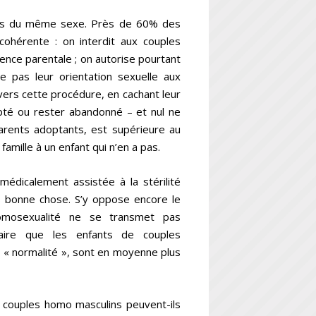
ples du même sexe. Près de 60% des
incohérente : on interdit aux couples
nce parentale ; on autorise pourtant
de pas leur orientation sexuelle aux
vers cette procédure, en cachant leur
dopté ou rester abandonné – et nul ne
parents adoptants, est supérieure au
amille à un enfant qui n’en a pas.
médicalement assistée à la stérilité
rès bonne chose. S’y oppose encore le
homosexualité ne se transmet pas
aire que les enfants de couples
 « normalité », sont en moyenne plus
es couples homo masculins peuvent-ils