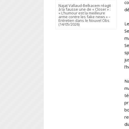
co
Najat Vallaud-Belkacem réagit
dé
à la fausse une de « Closer » :
« L’humour est la meilleure
arme contre les fake news » –
Entretien dans le Nouvel Obs
Le
(14/05/2026)
Se
ma
Se
sp
ju
l’
Na
ma
té
pr
bo
re
di