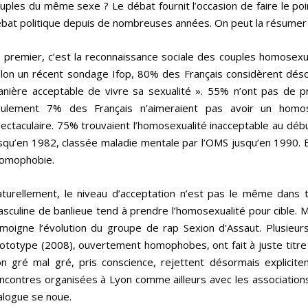
uples du même sexe ? Le débat fournit l’occasion de faire le poi
bat politique depuis de nombreuses années. On peut la résumer à
 premier, c’est la reconnaissance sociale des couples homosexue
lon un récent sondage Ifop, 80% des Français considèrent déso
nière acceptable de vivre sa sexualité ». 55% n’ont pas de p
ulement 7% des Français n’aimeraient pas avoir un homose
ectaculaire. 75% trouvaient l’homosexualité inacceptable au débu
squ’en 1982, classée maladie mentale par l’OMS jusqu’en 1990. E
homophobie.
turellement, le niveau d’acceptation n’est pas le même dans to
sculine de banlieue tend à prendre l’homosexualité pour cible. Mai
moigne l’évolution du groupe de rap Sexion d’Assaut. Plusieur
ototype (2008), ouvertement homophobes, ont fait à juste titre 
n gré mal gré, pris conscience, rejettent désormais explicitem
ncontres organisées à Lyon comme ailleurs avec les association
alogue se noue.