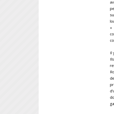
av
pe
su
lo
« 
co
co
Il
Il
re
Ro
de
pr
d’
do
ga