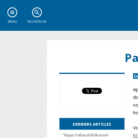
MENU
RECHERCHE
Pa
Q
Ap
do
so
h
DERNIERS ARTICLES
V
ht
“Najat Vallaud-Belkacem