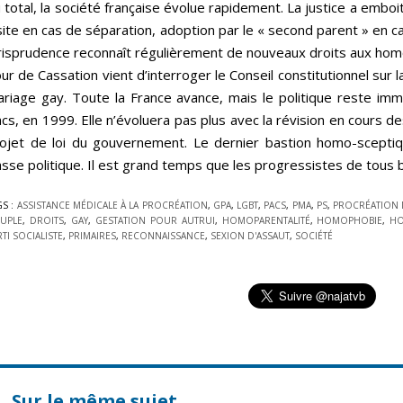
 total, la société française évolue rapidement. La justice a emboit
site en cas de séparation, adoption par le « second parent » en 
risprudence reconnaît régulièrement de nouveaux droits aux ho
ur de Cassation vient d’interroger le Conseil constitutionnel sur la
riage gay. Toute la France avance, mais le politique reste immo
cs, en 1999. Elle n’évoluera pas plus avec la révision en cours des 
ojet de loi du gouvernement. Le dernier bastion homo-sceptiq
asse politique. Il est grand temps que les progressistes de tous 
GS :
ASSISTANCE MÉDICALE À LA PROCRÉATION
,
GPA
,
LGBT
,
PACS
,
PMA
,
PS
,
PROCRÉATION 
UPLE
,
DROITS
,
GAY
,
GESTATION POUR AUTRUI
,
HOMOPARENTALITÉ
,
HOMOPHOBIE
,
HO
RTI SOCIALISTE
,
PRIMAIRES
,
RECONNAISSANCE
,
SEXION D'ASSAUT
,
SOCIÉTÉ
Sur le même sujet