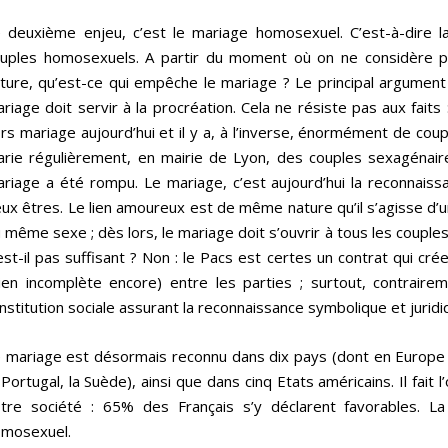
 deuxième enjeu, c’est le mariage homosexuel. C’est-à-dire la
uples homosexuels. A partir du moment où on ne considère p
ture, qu’est-ce qui empêche le mariage ? Le principal argument
riage doit servir à la procréation. Cela ne résiste pas aux fait
rs mariage aujourd’hui et il y a, à l’inverse, énormément de coup
rie régulièrement, en mairie de Lyon, des couples sexagénaires
riage a été rompu. Le mariage, c’est aujourd’hui la reconnaissa
ux êtres. Le lien amoureux est de même nature qu’il s’agisse d’
 même sexe ; dès lors, le mariage doit s’ouvrir à tous les couples e
est-il pas suffisant ? Non : le Pacs est certes un contrat qui crée
ien incomplète encore) entre les parties ; surtout, contrairem
institution sociale assurant la reconnaissance symbolique et juri
 mariage est désormais reconnu dans dix pays (dont en Europe l
 Portugal, la Suède), ainsi que dans cinq Etats américains. Il fai
tre société : 65% des Français s’y déclarent favorables. 
mosexuel.