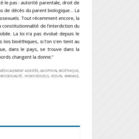
é le pas : autorité parentale, droit de
cas de décès du parent biologique… La
mosexuels. Tout récemment encore, la
 constitutionnalité de l’interdiction du
bile. La loi n’a pas évolué depuis le
lois bioéthiques, si l’on s’en tient au
ue, dans le pays, se trouve dans la
bords changent la donne.”
MÉDICALEMENT ASSISTÉE
,
ADOPTION
,
BIOÉTHIQUE
,
MOSEXUALITÉ
,
HOMOSEXUELS
,
KISS-IN
,
MARIAGE
,