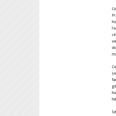
Ce
Fr
ho
l’
cé
vi
do
ma
Ce
so
f
g
ho
hé
Se