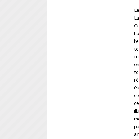
Le
La
Ce
ho
l’
te
tr
on
to
ré
él
co
ce
il
mê
pa
ai