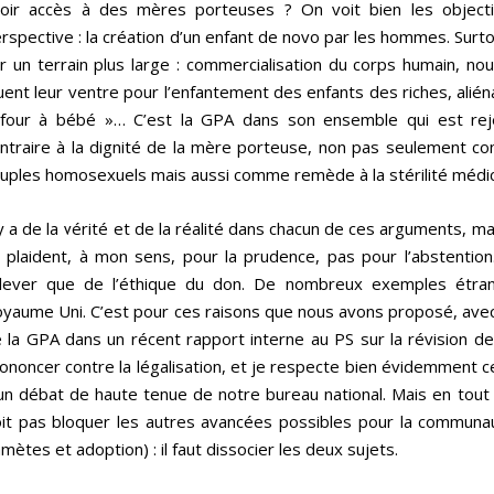
oir accès à des mères porteuses ? On voit bien les objecti
rspective : la création d’un enfant de novo par les hommes. Sur
r un terrain plus large : commercialisation du corps humain, n
uent leur ventre pour l’enfantement des enfants des riches, alié
four à bébé »… C’est la GPA dans son ensemble qui est rej
ntraire à la dignité de la mère porteuse, non pas seulement comme
uples homosexuels mais aussi comme remède à la stérilité médic
 y a de la vérité et de la réalité dans chacun de ces arguments, ma
s plaident, à mon sens, pour la prudence, pas pour l’abstenti
lever que de l’éthique du don. De nombreux exemples étran
yaume Uni. C’est pour ces raisons que nous avons proposé, avec 
 la GPA dans un récent rapport interne au PS sur la révision de
ononcer contre la légalisation, et je respecte bien évidemment cet
un débat de haute tenue de notre bureau national. Mais en tout 
it pas bloquer les autres avancées possibles pour la commun
mètes et adoption) : il faut dissocier les deux sujets.