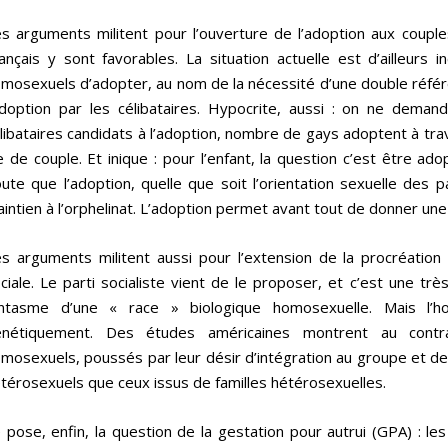
s arguments militent pour l’ouverture de l’adoption aux cou
ançais y sont favorables. La situation actuelle est d’ailleurs 
mosexuels d’adopter, au nom de la nécessité d’une double référe
adoption par les célibataires. Hypocrite, aussi : on ne deman
libataires candidats à l’adoption, nombre de gays adoptent à tra
e de couple. Et inique : pour l’enfant, la question c’est être a
ute que l’adoption, quelle que soit l’orientation sexuelle des 
intien à l’orphelinat. L’adoption permet avant tout de donner une f
s arguments militent aussi pour l’extension de la procréation 
ciale. Le parti socialiste vient de le proposer, et c’est une t
antasme d’une « race » biologique homosexuelle. Mais l’
énétiquement. Des études américaines montrent au contr
mosexuels, poussés par leur désir d’intégration au groupe et de
térosexuels que ceux issus de familles hétérosexuelles.
 pose, enfin, la question de la gestation pour autrui (GPA) : l