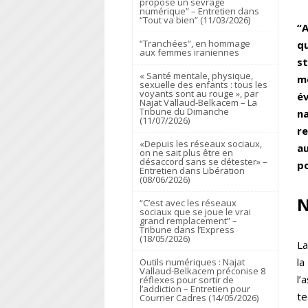
propose un sevrage
numérique” – Entretien dans
“Tout va bien” (11/03/2026)
“A
“Tranchées”, en hommage
qu
aux femmes iraniennes
st
« Santé mentale, physique,
m
sexuelle des enfants : tous les
voyants sont au rouge », par
év
Najat Vallaud-Belkacem – La
Tribune du Dimanche
na
(11/07/2026)
re
«Depuis les réseaux sociaux,
a
on ne sait plus être en
désaccord sans se détester» –
po
Entretien dans Libération
(08/06/2026)
“C’est avec les réseaux
sociaux que se joue le vrai
grand remplacement” –
Tribune dans l’Express
(18/05/2026)
La
la
Outils numériques : Najat
Vallaud-Belkacem préconise 8
l’
réflexes pour sortir de
l’addiction – Entretien pour
te
Courrier Cadres (14/05/2026)