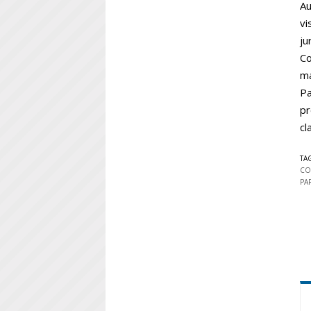
Au
vi
ju
Co
ma
Pa
pr
cl
TA
CO
PA