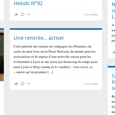
Hebdo N°92
N
c
S
IL Y A 10 ANS
L
A 
na
en
Une rentrée… active!
pu
Cette période très intense de campagne des Primaires, de
sortie de mon livre sur le Front National, de rentrée pour les
associations et de reprise d’une nouvelle saison pour les
événements à Lyon ne me laisse pas beaucoup de temps pour
tenir à jour ce blog comme je le voudrais : vous savez, ce
« miroir qu’on promène […]
S
l
IL Y A 15 ANS
s
Bo
re
do
mo