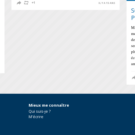
IL Y A 15 ANS
S
P
Ma
mo
de
se
pl
éc
am
S
Mieux me connaître
Qui suis-je ?
M'écrire