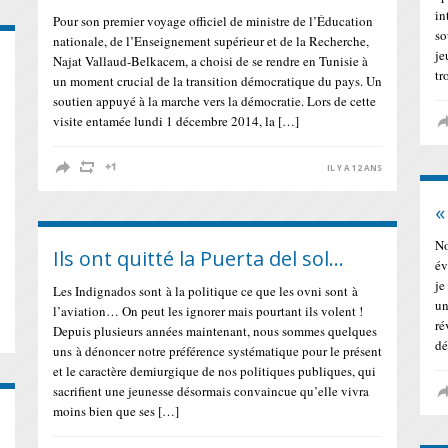
in
Pour son premier voyage officiel de ministre de l’Éducation
so
nationale, de l’Enseignement supérieur et de la Recherche,
je
Najat Vallaud-Belkacem, a choisi de se rendre en Tunisie à
tr
un moment crucial de la transition démocratique du pays. Un
soutien appuyé à la marche vers la démocratie. Lors de cette
visite entamée lundi 1 décembre 2014, la […]
IL Y A 12 ANS
«
No
Ils ont quitté la Puerta del sol…
év
je
Les Indignados sont à la politique ce que les ovni sont à
un
l’aviation… On peut les ignorer mais pourtant ils volent !
ré
Depuis plusieurs années maintenant, nous sommes quelques
S
dé
uns à dénoncer notre préférence systématique pour le présent
et le caractère demiurgique de nos politiques publiques, qui
sacrifient une jeunesse désormais convaincue qu’elle vivra
moins bien que ses […]