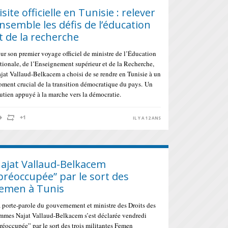
isite officielle en Tunisie : relever
nsemble les défis de l’éducation
t de la recherche
ur son premier voyage officiel de ministre de l’Éducation
tionale, de l’Enseignement supérieur et de la Recherche,
jat Vallaud-Belkacem a choisi de se rendre en Tunisie à un
ment crucial de la transition démocratique du pays. Un
utien appuyé à la marche vers la démocratie.
IL Y A 12 ANS
ajat Vallaud-Be​lkacem
préoccupé​e” par le sort des
emen à Tunis
 porte-parole du gouvernement et ministre des Droits des
mmes Najat Vallaud-Belkacem s’est déclarée vendredi
réoccupée” par le sort des trois militantes Femen