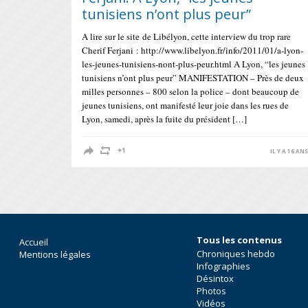
tunisiens n’ont plus peur”
A lire sur le site de Libélyon, cette interview du trop rare
Cherif Ferjani : http://www.libelyon.fr/info/2011/01/a-lyon-
les-jeunes-tunisiens-nont-plus-peur.html A Lyon, “les jeunes
tunisiens n’ont plus peur” MANIFESTATION – Près de deux
milles personnes – 800 selon la police – dont beaucoup de
jeunes tunisiens, ont manifesté leur joie dans les rues de
Lyon, samedi, après la fuite du président […]
IL Y A 16 AN
Tous les contenus
Accueil
Chroniques hebdo
Mentions légales
Infographies
Désintox
Photos
Vidéos