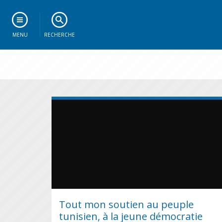
MENU
RECHERCHE
Tout mon soutien au peuple
tunisien, à la jeune démocratie