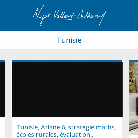
Tunisie
Tunisie, Ariane 6, stratégie maths,
écoles rurales, évaluation… –