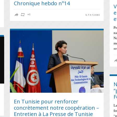
Chronique hebdo n°14
V
e
IL Y A 12 ANS
e
S
Po
na
Na
mo
so
N
“
F
En Tunisie pour renforcer
La
concrètement notre coopération –
S
fe
Entretien à La Presse de Tunisie
“p