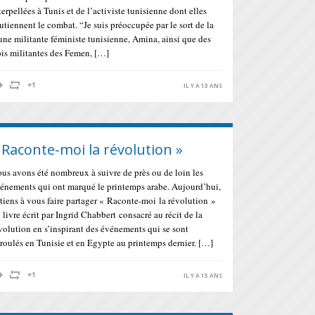
terpellées à Tunis et de l’activiste tunisienne dont elles
utiennent le combat. “Je suis préoccupée par le sort de la
une militante féministe tunisienne, Amina, ainsi que des
ois militantes des Femen, […]
IL Y A 13 ANS
 Raconte-moi la révolution »
us avons été nombreux à suivre de près ou de loin les
énements qui ont marqué le printemps arabe. Aujourd’hui,
 tiens à vous faire partager « Raconte-moi la révolution »
 livre écrit par Ingrid Chabbert consacré au récit de la
volution en s’inspirant des événements qui se sont
roulés en Tunisie et en Egypte au printemps dernier. […]
IL Y A 15 ANS