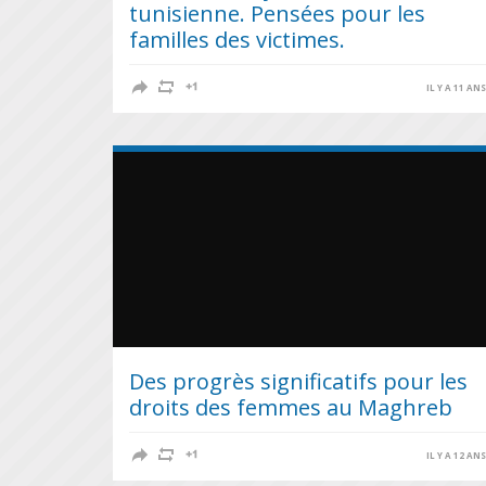
tunisienne. Pensées pour les
familles des victimes.
IL Y A 11 AN
Des progrès significatifs pour les
droits des femmes au Maghreb
IL Y A 12 AN