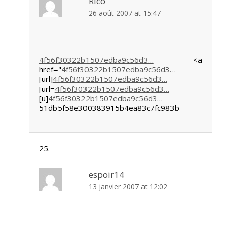
Rico
26 août 2007 at 15:47
4f56f30322b1507edba9c56d3…
<a
href="
4f56f30322b1507edba9c56d3…
[url]
4f56f30322b1507edba9c56d3…
[url=
4f56f30322b1507edba9c56d3…
[u]
4f56f30322b1507edba9c56d3…
51db5f58e300383915b4ea83c7fc983b
espoir14
13 janvier 2007 at 12:02