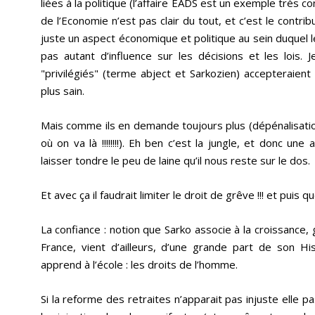
liées à la politique (l’affaire EADS est un exemple très co
de l’Economie n’est pas clair du tout, et c’est le contrib
juste un aspect économique et politique au sein duquel l
pas autant d’influence sur les décisions et les lois. 
"privilégiés" (terme abject et Sarkozien) accepteraient 
plus sain.
Mais comme ils en demande toujours plus (dépénalisati
où on va là !!!!!!!!). Eh ben c’est la jungle, et donc une
laisser tondre le peu de laine qu’il nous reste sur le dos.
Et avec ça il faudrait limiter le droit de grêve !!! et puis qu
La confiance : notion que Sarko associe à la croissance, 
France, vient d’ailleurs, d’une grande part de son Hi
apprend à l’école : les droits de l’homme.
Si la reforme des retraites n’apparait pas injuste elle pa