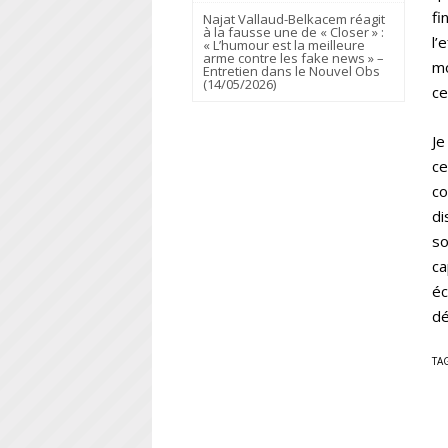
fi
Najat Vallaud-Belkacem réagit
à la fausse une de « Closer » :
l’
« L’humour est la meilleure
arme contre les fake news » –
mo
Entretien dans le Nouvel Obs
(14/05/2026)
ce
Je
ce
co
di
so
ca
éc
dé
TA