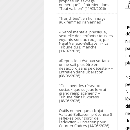
propose un sevrage
numérique” – Entretien dans
“Tout va bien” (11/03/2026)
“Tranchées”, en hommage
aux femmes iraniennes
qu
« Santé mentale, physique,
dé
sexuelle des enfants : tous les
voyants sont au rouge », par
n’
Najat Vallaud-Belkacem – La
Tribune du Dimanche
pa
(11/07/2026)
co
«Depuis les réseaux sociaux,
pl
on ne sait plus être en
désaccord sans se détester» –
Entretien dans Libération
(08/06/2026)
No
pe
“C’est avec les réseaux
sociaux que se joue le vrai
Ni
grand remplacement” –
Tribune dans l’Express
lè
(18/05/2026)
di
Outils numériques : Najat
mé
Vallaud-Belkacem préconise 8
réflexes pour sortir de
de
l’addiction – Entretien pour
Courrier Cadres (14/05/2026)
qu