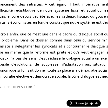
nancement des retraites. A cet égard, il faut impérativemen
efficacité redistibutive de notre système fiscal et social qui 
ins encore depuis cet été avec les cadeaux fiscaux du gou
rtains économistes en font le constat que notre système est deven
 crois enfin, que ce n’est que dans le cadre du dialogue social
 problème. Dans ce dossier comme dans celui du service mi
nsiste à délégitimer les syndicats et à contourner le dialogue so
se en même que la réforme est prête et qu’il veut engager le
ciaux n’a pas de sens, c’est réduise le dialogue social à un exe
pable d’évolutions, de souplesse, d’adaptation aux situat
onomique si l’on sait donner toute sa place à la démocratie soc
mocratie élective et démocratie sociale, là où le dialogue est né
GS :
OPPOSITION
,
SOLIDARITÉ