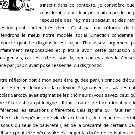
s’inscrit dans ce contexte. Je considère que
considérable pour leur pérennité que de ne 
repoussée des régimes spéciaux et des retra
estion peut coûter très cher ! C’est par une réforme du f
fendrons le mieux notre modèle social. L’inaction condamne 
importe quoi. Le diagnostic est aujourd’hui assez largement p
rfaitement responsables et prêts à avoir cette discussion d
urageuses, car les chiffres sont là, peu contestables le Consei
ace par Jospin avait posé l’essentiel du disgnostic.
tre réflexion doit à mon sens être guidée par un principe d’équit
ut rester en dehors de la réflexion. Stigmatiser les salariés 
colas Sarkozy avait stigmatisé les chômeurs (vous savez, ceux qui
ve tôt) c’est ça qui indigne ! Il faut traiter de façon identique
fférentes les situations différentes. Cela signifie qu’il faut ten
tiers, de l’espérance de vie des cotisants, du niveau des retrait
ssous du seuil de pauvreté !) et de la précarité de certains pa
’il sera peut être nécessaire d’allonger la durée de cotisation et