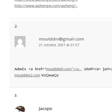
http://www.aizhengw.com/aizheng/..
.
moulddni@gmail.com
21 octobre 2007 at 01:57
AdwEs <a href="
moulddni0.com">co…
site!!!</a> [url=
moulddni2.com
VoQwaQz
Jacopo