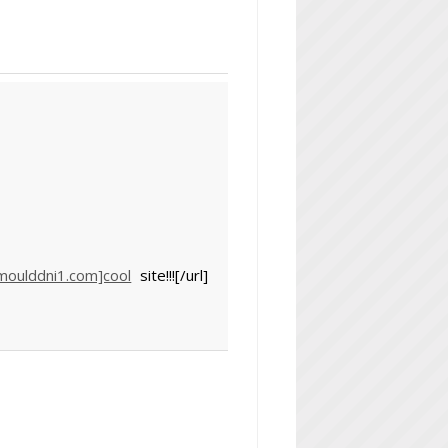
moulddni1.com]cool
site!!![/url]