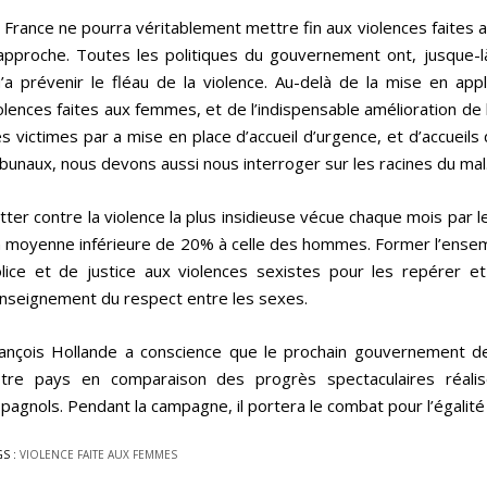
 France ne pourra véritablement mettre fin aux violences faites
approche. Toutes les politiques du gouvernement ont, jusque-là
’a prévenir le fléau de la violence. Au-delà de la mise en appli
olences faites aux femmes, et de l’indispensable amélioration de l
s victimes par a mise en place d’accueil d’urgence, et d’accueils
ibunaux, nous devons aussi nous interroger sur les racines du mal
tter contre la violence la plus insidieuse vécue chaque mois par 
 moyenne inférieure de 20% à celle des hommes. Former l’ensem
lice et de justice aux violences sexistes pour les repérer et 
enseignement du respect entre les sexes.
ançois Hollande a conscience que le prochain gouvernement d
tre pays en comparaison des progrès spectaculaires réalis
pagnols. Pendant la campagne, il portera le combat pour l’égali
GS :
VIOLENCE FAITE AUX FEMMES