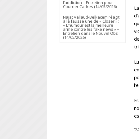
l’addiction – Entretien pour
Courrier Cadres (14/05/2026)
La
d’
Najat Vallaud-Belkacem réagit
à la fausse une de « Closer » :
qu
« L’humour est la meilleure
arme contre les fake news » –
vi
Entretien dans le Nouvel Obs
(14/05/2026)
de
tr
Lu
en
po
l’
Fr
no
es
TA