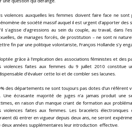
r une question qui dérange.
s violences auxquelles les femmes doivent faire face ne son
énomène de société massif auquel il est urgent d’apporter des s
’il s’agisse d’agressions au sein du couple, au travail, dans l’e
xuelles, de mariages forcés, de prostitution – ne sont ni naturel
ttre fin par une politique volontariste, François Hollande s’y eng
optée grâce à l’implication des associations féministes et des pa
s violences faites aux femmes du 9 juillet 2010 constitue u
dispensable d’évaluer cette loi et de combler ses lacunes.
% des départements ne sont toujours pas dotes d’un référent vi
i. Une écrasante majorité de juges n’a jamais produit une 
ctimes, en raison d’un manque criant de formation aux problémat
s violences faites aux femmes. Les bracelets électroniques d
raient dû entrer en vigueur depuis deux ans, ne seront expérimen
 deux années supplémentaires leur introduction effective.