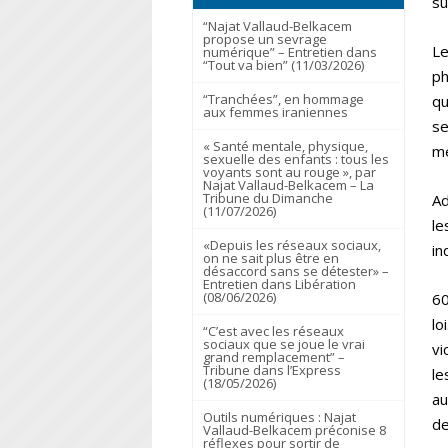
su
“Najat Vallaud-Belkacem
propose un sevrage
Le
numérique” – Entretien dans
“Tout va bien” (11/03/2026)
ph
“Tranchées”, en hommage
qu
aux femmes iraniennes
se
« Santé mentale, physique,
me
sexuelle des enfants : tous les
voyants sont au rouge », par
Najat Vallaud-Belkacem – La
Tribune du Dimanche
Ad
(11/07/2026)
le
«Depuis les réseaux sociaux,
in
on ne sait plus être en
désaccord sans se détester» –
Entretien dans Libération
(08/06/2026)
60
lo
“C’est avec les réseaux
sociaux que se joue le vrai
vi
grand remplacement” –
Tribune dans l’Express
le
(18/05/2026)
au
Outils numériques : Najat
de
Vallaud-Belkacem préconise 8
réflexes pour sortir de