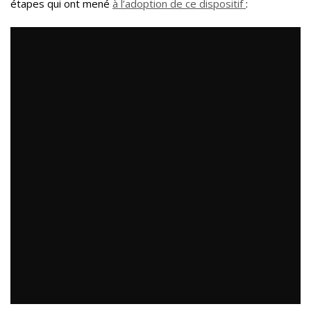
étapes qui ont mené
à l’adoption de ce dispositif
: