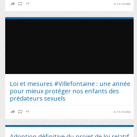
IL Y A 10 ANS
Loi et mesures #Villefontaine : une année
pour mieux protéger nos enfants des
prédateurs sexuels
IL Y A 10 ANS
Adoption définitive du projet de loi relatif