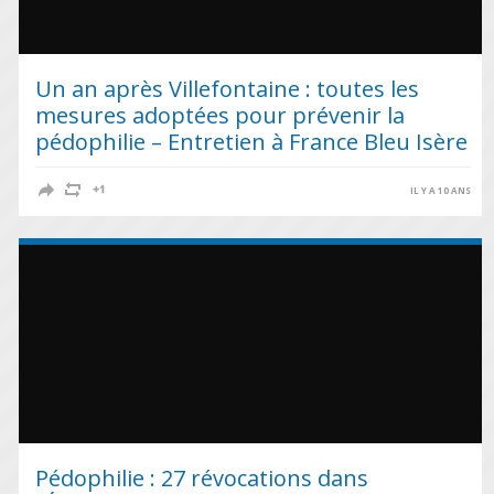
Un an après Villefontaine : toutes les
mesures adoptées pour prévenir la
pédophilie – Entretien à France Bleu Isère
IL Y A 10 ANS
Pédophilie : 27 révocations dans