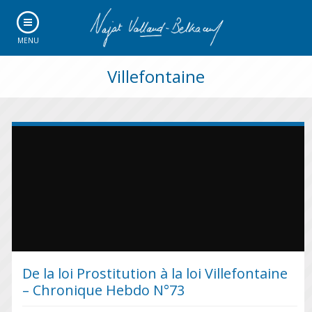
MENU
Villefontaine
De la loi Prostitution à la loi Villefontaine
– Chronique Hebdo N°73