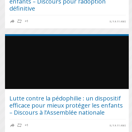
enfants – Discours pour l’adoption
définitive
IL Y A 11 ANS
Lutte contre la pédophilie : un dispositif
efficace pour mieux protéger les enfants
– Discours à l’Assemblée nationale
IL Y A 11 ANS