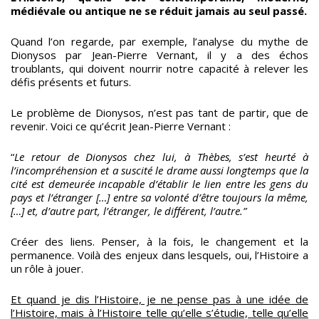
médiévale ou antique ne se réduit jamais au seul passé.
Quand l’on regarde, par exemple, l’analyse du mythe de
Dionysos par Jean-Pierre Vernant, il y a des échos
troublants, qui doivent nourrir notre capacité à relever les
défis présents et futurs.
Le problème de Dionysos, n’est pas tant de partir, que de
revenir. Voici ce qu’écrit Jean-Pierre Vernant :
“
Le retour de Dionysos chez lui, à Thèbes, s’est heurté à
l’incompréhension et a suscité le drame aussi longtemps que la
cité est demeurée incapable d’établir le lien entre les gens du
pays et l’étranger […] entre sa volonté d’être toujours la même,
[…] et, d’autre part, l’étranger, le différent, l’autre.”
Créer des liens. Penser, à la fois, le changement et la
permanence. Voilà des enjeux dans lesquels, oui, l’Histoire a
un rôle à jouer.
Et quand je dis l’Histoire, je ne pense pas à une idée de
l’Histoire, mais à l’Histoire telle qu’elle s’étudie, telle qu’elle