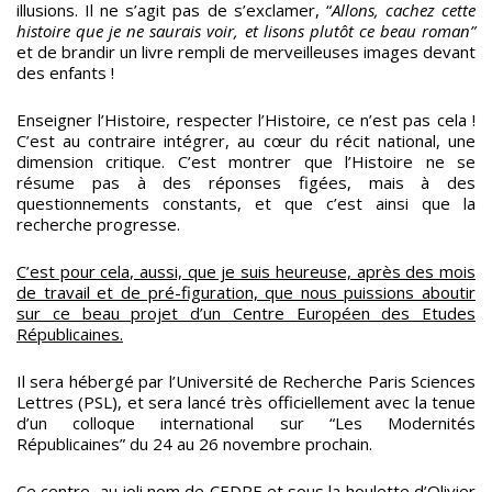
illusions. Il ne s’agit pas de s’exclamer, “
Allons, cachez cette
histoire que je ne saurais voir, et lisons plutôt ce beau roman”
et de brandir un livre rempli de merveilleuses images devant
des enfants
!
Enseigner l’Histoire, respecter l’Histoire, ce n’est pas cela !
C’est au contraire intégrer, au cœur du récit national, une
dimension critique. C’est montrer que l’Histoire ne se
résume pas à des réponses figées, mais à des
questionnements constants, et que c’est ainsi que la
recherche progresse.
C’est pour cela, aussi, que je suis heureuse, après des mois
de travail et de pré-figuration, que nous puissions aboutir
sur ce beau projet d’un Centre Européen des Etudes
Républicaines.
Il sera hébergé par l’Université de Recherche Paris Sciences
Lettres (PSL), et sera lancé très officiellement avec la tenue
d’un colloque international sur “Les Modernités
Républicaines” du 24 au 26 novembre prochain.
Ce centre, au joli nom de CEDRE et sous la houlette d’Olivier