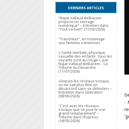
DERNIERS ARTICLES
“Najat Vallaud-Belkacem
propose un sevrage
numérique” – Entretien dans
“Tout va bien” (11/03/2026)
“Tranchées”, en hommage
aux femmes iraniennes
« Santé mentale, physique,
sexuelle des enfants : tous les
voyants sont au rouge », par
Najat Vallaud-Belkacem – La
Tribune du Dimanche
(11/07/2026)
«Depuis les réseaux sociaux,
on ne sait plus être en
désaccord sans se détester» –
Entretien dans Libération
Dé
(08/06/2026)
: 
“C’est avec les réseaux
re
sociaux que se joue le vrai
grand remplacement” –
“
g
Tribune dans l’Express
(18/05/2026)