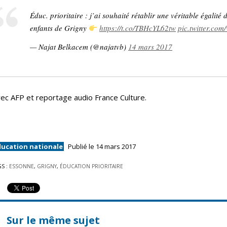
Éduc. prioritaire : j’ai souhaité rétablir une véritable égalité
enfants de Grigny
https://t.co/TBHcYL62tw
pic.twitter.co
— Najat Belkacem (@najatvb)
14 mars 2017
ec AFP et reportage audio France Culture.
ducation nationale
Publié le 14 mars 2017
GS :
ESSONNE
,
GRIGNY
,
ÉDUCATION PRIORITAIRE
Sur le même sujet