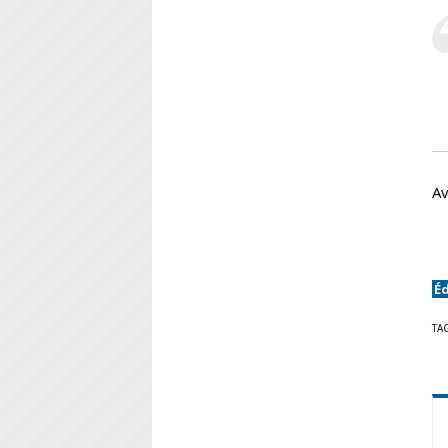
Av
É
TA