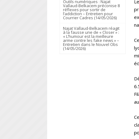
Le
Outils numériques : Najat
Vallaud-Belkacem préconise 8
pr
réflexes pour sortir de
l’addiction – Entretien pour
ex
Courrier Cadres (14/05/2026)
na
Najat Vallaud-Belkacem réagit
à la fausse une de « Closer » :
« L’humour est la meilleure
Ce
arme contre les fake news » –
Entretien dans le Nouvel Obs
ly
(14/05/2026)
mi
éd
Dè
6.
Fi
au
Ce
cl
po