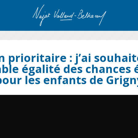
 prioritaire : j’ai souhait
able égalité des chances 
pour les enfants de Grign