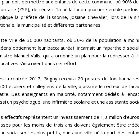
 plan doit permettre aux enfants de cette commune, où 90% de l
ioritaire (ZSP), de réussir “là où la loi du quartier semble parfois
pliqué la préfète de l’Essonne, Josiane Chevalier, lors de la s
tionale, la municipalité et différents partenaires.
tte ville de 30.000 habitants, où 30% de la population a mo
céens obtiennent leur baccalauréat, incarnait un “apartheid social 
nistre Manuel Valls, qui a ordonné un plan pour la redresser à 
ucatives s’inscrivent dans cet effort.
s la rentrée 2017,
Grigny
recevra 20 postes de fonctionnaire
500 écoliers et collégiens de la ville, a assuré le recteur de l’ac
latre. Des enseignants en majorité, notamment dédiés à l’enca
ssi un psychologue, une infirmière scolaire et une assistante soci
s effectifs représentent un investissement de 1,3 million d’euros 
asses pour les moins de trois ans doivent également être créé
ur socialiser les plus petits, dans une ville où la part des enfan