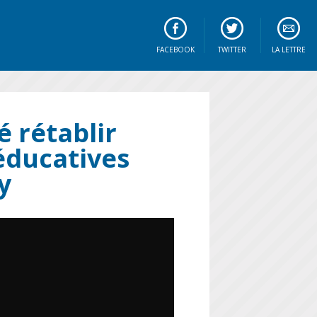
FACEBOOK
TWITTER
LA LETTRE
é rétablir
éducatives
y