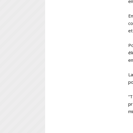
en
En
co
et
Po
él
en
La
po
“T
p
mi