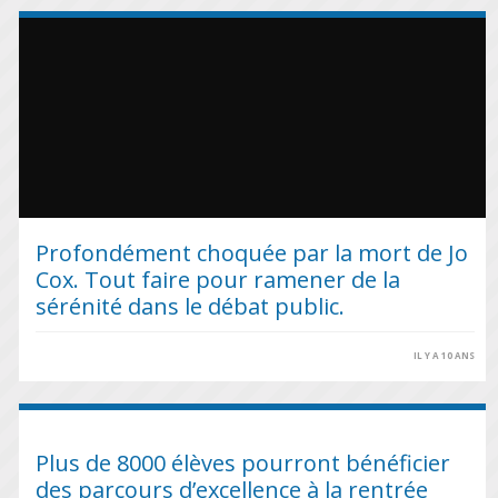
Profondément choquée par la mort de Jo
Cox. Tout faire pour ramener de la
sérénité dans le débat public.
IL Y A 10 ANS
Plus de 8000 élèves pourront bénéficier
des parcours d’excellence à la rentrée