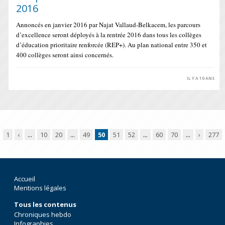
2016
Annoncés en janvier 2016 par Najat Vallaud-Belkacem, les parcours
d’excellence seront déployés à la rentrée 2016 dans tous les collèges
d’éducation prioritaire renforcée (REP+). Au plan national entre 350 et
400 collèges seront ainsi concernés.
IL Y A 10 ANS
1
‹
...
10
20
...
49
50
51
52
...
60
70
...
›
277
Accueil
Mentions légales
Tous les contenus
Chroniques hebdo
Infographies