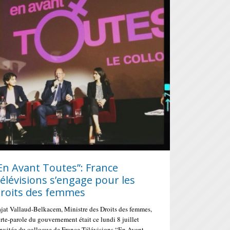
En Avant Toutes”: France
élévisions s’engage pour les
roits des femmes
jat Vallaud-Belkacem, Ministre des Droits des femmes,
rte-parole du gouvernement était ce lundi 8 juillet
invitée du colloque de France Télévisions “En Avant