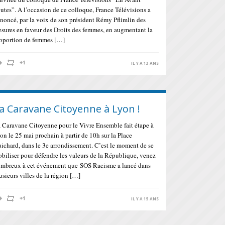
utes”. A l’occasion de ce colloque, France Télévisions a
noncé, par la voix de son président Rémy Pflimlin des
sures en faveur des Droits des femmes, en augmentant la
oportion de femmes […]
IL Y A 13 ANS
a Caravane Citoyenne à Lyon !
 Caravane Citoyenne pour le Vivre Ensemble fait étape à
on le 25 mai prochain à partir de 10h sur la Place
ichard, dans le 3e arrondissement. C’est le moment de se
biliser pour défendre les valeurs de la République, venez
mbreux à cet événement que SOS Racisme a lancé dans
usieurs villes de la région […]
IL Y A 15 ANS