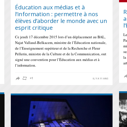
Éducation aux médias et à
R
l’information : permettre à nos
a
élèves d’aborder le monde avec un
l
esprit critique
Le
Ce jeudi 17 décembre 2015 lors d’un déplacement au BAL,
Pa
Najat Vallaud-Belkacem, ministre de l’Éducation nationale,
mi
de l’Enseignement supérieur et de la Recherche et Fleur
su
Pellerin, ministre de la Culture et de la Communication, ont
la
signé une convention pour l’Éducation aux médias et à
ar
l’information.
S
IL Y A 11 ANS