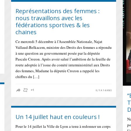
Représentations des femmes :
nous travaillons avec les
fédérations sportives & les
chaines
Ce mercredi 5 décembre à l’Assemblée Nationale, Najat
Vallaud-Belkacem, ministre des Droits des femmes a répondu
à une question au gouvernement posée par la députée
Pascale Crozon. Après avoir salué l’ambition de la feuille de
route adoptée à l’issue du comité interministériel aux Droits
S
des femmes, Madame la députée Crozon a rappelé les
chiffres du […]
IL Y A 14 ANS
“
T
D
Un 14 juillet haut en couleurs !
Na
po
Pour le 14 juillet la Ville de Lyon a tenu à redonner un corps
l’