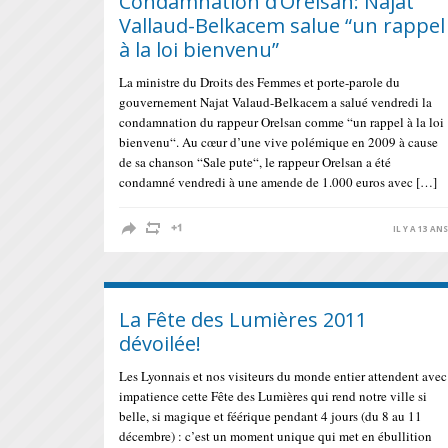
Condamnation d’Orelsan: Najat
Vallaud-Belkacem salue “un rappel
à la loi bienvenu”
La ministre du Droits des Femmes et porte-parole du
gouvernement Najat Valaud-Belkacem a salué vendredi la
condamnation du rappeur Orelsan comme “un rappel à la loi
bienvenu“. Au cœur d’une vive polémique en 2009 à cause
de sa chanson “Sale pute“, le rappeur Orelsan a été
condamné vendredi à une amende de 1.000 euros avec […]
IL Y A 13 AN
La Fête des Lumières 2011
dévoilée!
Les Lyonnais et nos visiteurs du monde entier attendent avec
impatience cette Fête des Lumières qui rend notre ville si
belle, si magique et féérique pendant 4 jours (du 8 au 11
décembre) : c’est un moment unique qui met en ébullition