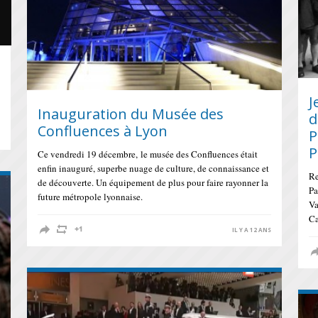
J
Inauguration du Musée des
d
Confluences à Lyon
P
S
P
Ce vendredi 19 décembre, le musée des Confluences était
enfin inauguré, superbe nuage de culture, de connaissance et
Re
de découverte. Un équipement de plus pour faire rayonner la
Pa
future métropole lyonnaise.
Va
Ca
IL Y A 12 ANS