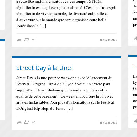
à cette fête nationale, surtout en ces temps où l’idéal
To
républicain est de plus en plus malmené. C’est dans un esprit
an
républicain de vivre ensemble, de diversité culturelle et
me
d’ouverture sur le monde que sera organisée cette belle
S
pr
soirée dans le […]
IL Y A 15 ANS
L
Street Day à la Une !
La
Street Day à la une pour ce week-end avec le lancement du
Ly
Festival l’Original Hip-Hop à Lyon ! Voici un article paru
Gu
aujourd’hui dans Libélyon qui présente la richesse et la
mo
qualité de cet événement : Ce week-end, culture hip hop et
no
artistes inclassables Pour plus d’informations sur le Festival
pl
L’Original Hip-Hop, du 1er au […]
S
IL Y A 15 ANS