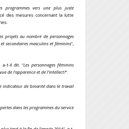
les programmes vers une plus juste
oncé des mesures concernant la lutte
mes.
 les projets au nombre de personnages
 et secondaires masculins et féminins
“,
, a-t-il dit. “
Les personnages féminins
vue de l’apparence et de l’intellect?
“.
indicateur de binarité dans le travail
expertes dans les programmes du service
lus tard à la fin de l’année 2014″, a-t-