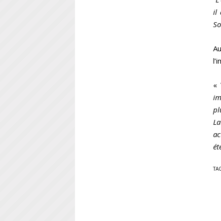
il
So
Au
l’
« 
im
pl
La
ac
ét
TA