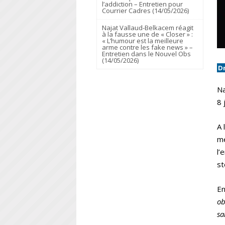
l’addiction – Entretien pour
Courrier Cadres (14/05/2026)
Najat Vallaud-Belkacem réagit
à la fausse une de « Closer » :
« L’humour est la meilleure
arme contre les fake news » –
Entretien dans le Nouvel Obs
(14/05/2026)
D
Na
8 
A 
m
l’
st
En
ob
sa