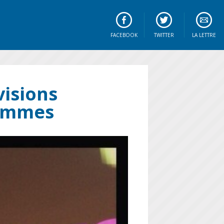
FACEBOOK
TWITTER
LA LETTRE
visions
femmes