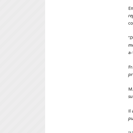
E
re
co
“
D
ma
a-
Fr
pr
M.
su
Il
pu
“
L