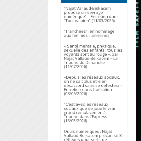
“Najat Vallaud-Belkacem
propose un sevrage
numérique” – Entretien dans
“Tout va bien” (11/03/2026)
“Tranchées”, en hommage
aux femmes iraniennes
« Santé mentale, physique,
sexuelle des enfants : tous les
voyants sont au rouge », par
Najat Vallaud-Belkacem – La
Tribune du Dimanche
(11/07/2026)
«Depuis les réseaux sociaux,
on ne sait plus être en
désaccord sans se détester» –
Entretien dans Libération
(08/06/2026)
“C’est avec les réseaux
sociaux que se joue le vrai
grand remplacement” –
Tribune dans l’Express
(18/05/2026)
Outils numériques : Najat
Vallaud-Belkacem préconise 8
réflexes pour sortir de