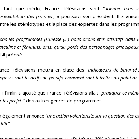
n tant que média, France Télévisions veut “
orienter tous 
présentation des femmes
“, a poursuivi son président. Il a ann
ntre les stéréotypes et la place des expertes dans les program
ans les programmes jeunesse (…) nous allons être attentifs dans
sculins et féminins, ainsi qu’au poids des personnages principaux
t-il précisé.
ance Télévisions mettra en place des “
indicateurs de binarité
“
oposés sont-ils actifs ou passifs, comment sont-il traités du point de 
 Pflimlin a ajouté que France Télévisions allait “
pratiquer ce même 
r les projets
” des autres genres de programmes.
 a également annoncé “
une action volontariste sur la question des 
blic
“.
’engagement que nous prenons est d’atteindre 30% d’expertes (…) au p