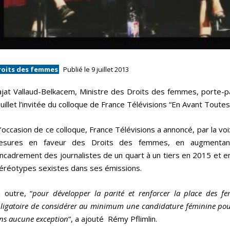
roits des femmes
Publié le 9 juillet 2013
jat Vallaud-Belkacem, Ministre des Droits des femmes, porte-p
juillet l’invitée du colloque de France Télévisions “En Avant Toutes
l’occasion de ce colloque, France Télévisions a annoncé, par la v
esures en faveur des Droits des femmes, en augmentan
encadrement des journalistes de un quart à un tiers en 2015 et en
éréotypes sexistes dans ses émissions.
 outre, “
pour développer la parité et renforcer la place des fe
ligatoire de considérer au minimum une candidature féminine pour 
ns aucune exception
“, a ajouté Rémy Pflimlin.