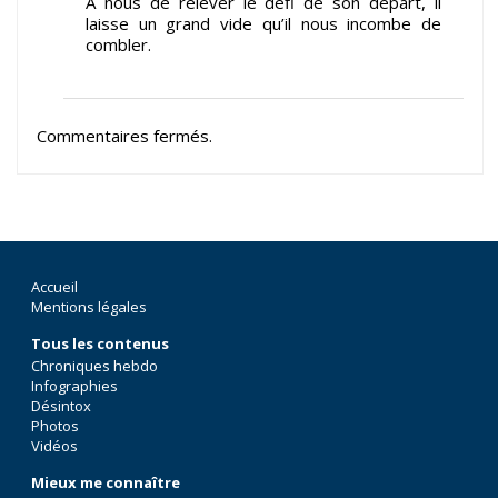
A nous de relever le défi de son départ, il
laisse un grand vide qu’il nous incombe de
combler.
Commentaires fermés.
Accueil
Mentions légales
Tous les contenus
Chroniques hebdo
Infographies
Désintox
Photos
Vidéos
Mieux me connaître